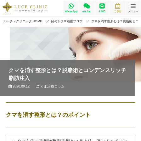
WhatsApp
wechat
LINE
ご予約
メニュー
ルーチェクリニック HOME
目の下クマ治療ブログ
クマを消す整形とは？脱脂術とコ
クマを消す整形とは？脱脂術とコンデンスリッチ
脂肪注入
2020.09.12
くま治療コラム
クマを消す整形とは？のポイント