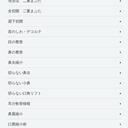
埋没法 二重まぶた
全切開 二重まぶた
眉下切開
首のしわ・デコルテ
目の整形
鼻の整形
鼻尖縮小
切らない鼻尖
切らない小鼻
切らない口角リフト
耳介軟骨移植
鼻翼縮小
口唇縮小術