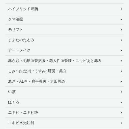
ハイブリッド豊胸
クマ治療
糸リフト
まぶたのたるみ
アートメイク
赤ら顔・毛細血管拡張・老人性血管腫・ニキビあと赤み
しみ･そばかす･くすみ･肝斑・美白
あざ・ADM・扁平母斑・太田母斑
いぼ
ほくろ
ニキビ・ニキビ跡
ニキビ水光注射