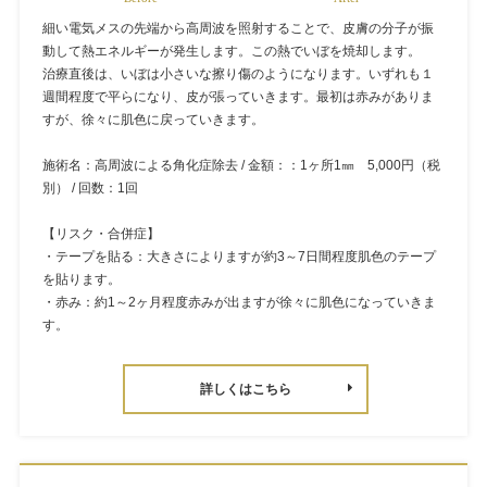
細い電気メスの先端から高周波を照射することで、皮膚の分子が振
動して熱エネルギーが発生します。この熱でいぼを焼却します。
治療直後は、いぼは小さいな擦り傷のようになります。いずれも１
週間程度で平らになり、皮が張っていきます。最初は赤みがありま
すが、徐々に肌色に戻っていきます。
施術名：高周波による角化症除去 / 金額：：1ヶ所1㎜ 5,000円（税
別） / 回数：1回
【リスク・合併症】
・テープを貼る：大きさによりますが約3～7日間程度肌色のテープ
を貼ります。
・赤み：約1～2ヶ月程度赤みが出ますが徐々に肌色になっていきま
す。
詳しくはこちら