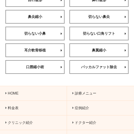
目の整形
鼻の整形
鼻尖縮小
切らない鼻尖
切らない小鼻
切らない口角リフト
耳介軟骨移植
鼻翼縮小
口唇縮小術
バッカルファット除去
HOME
診療メニュー
料金表
症例紹介
クリニック紹介
ドクター紹介