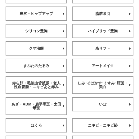
豊尻・ヒップアップ
脂肪吸引
シリコン豊胸
ハイブリッド豊胸
クマ治療
糸リフト
まぶたのたるみ
アートメイク
赤ら顔・毛細血管拡張・老人
しみ･そばかす･くすみ･肝斑・
性血管腫・ニキビあと赤み
美白
あざ・ADM・扁平母斑・太田
いぼ
母斑
ほくろ
ニキビ・ニキビ跡