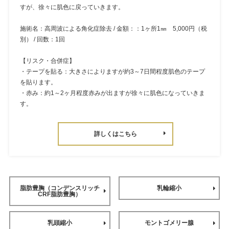
すが、徐々に肌色に戻っていきます。
施術名：高周波による角化症除去 / 金額：：1ヶ所1㎜ 5,000円（税
別） / 回数：1回
【リスク・合併症】
・テープを貼る：大きさによりますが約3～7日間程度肌色のテープ
を貼ります。
・赤み：約1～2ヶ月程度赤みが出ますが徐々に肌色になっていきま
す。
詳しくはこちら
脂肪豊胸（コンデンスリッチ
乳輪縮小
CRF脂肪豊胸）
乳頭縮小
モントゴメリー腺