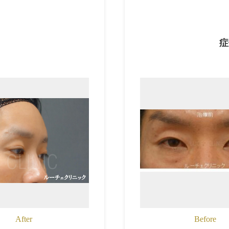
症
After
Before