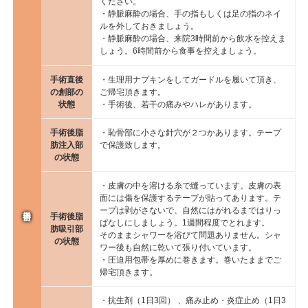
ください。
・静脈麻酔の場合、手の指もしくは足の指のネイ
ルを外しておきましょう。
・静脈麻酔の場合、来院3時間前から飲水を控えま
しょう。6時間前から食事を控えましょう。
手術直後
・生理用ナプキンをしてガードルを履いて頂き、
の創部の
ご帰宅頂きます。
状態
・手術後、若干の痛みやハレがあります。
手術後脂
・恥骨部に小さな針穴が２つかあります。テープ
肪注入部
で保護致します。
の状態
・皮膚の中を溶ける糸で縫っています。皮膚の表
面には傷を保護するテープが貼ってあります。テ
ープは剥がさないで、自然にはがれるまではりっ
手術後脂
ぱなしにしましょう。1週間程度でとれます。
肪吸引部
そのままシャワーを浴びて問題ありません。シャ
の状態
ワー後も自然に乾いて張り付いています。
・圧迫用包帯を厚めに巻きます。巻いたままでご
帰宅頂きます。
・抗生剤（1日3回） 、痛み止め・炎症止め（1日3