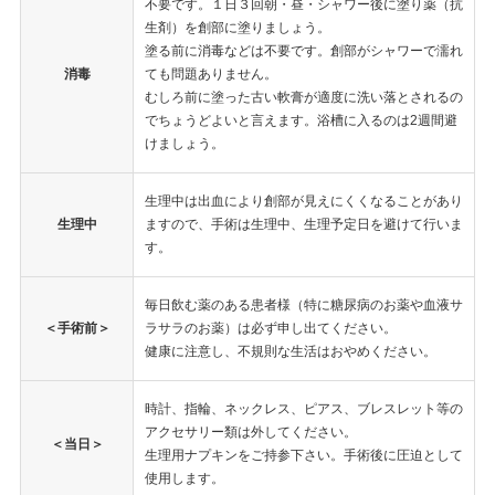
不要です。１日３回朝・昼・シャワー後に塗り薬（抗
生剤）を創部に塗りましょう。
塗る前に消毒などは不要です。創部がシャワーで濡れ
消毒
ても問題ありません。
むしろ前に塗った古い軟膏が適度に洗い落とされるの
でちょうどよいと言えます。浴槽に入るのは2週間避
けましょう。
生理中は出血により創部が見えにくくなることがあり
生理中
ますので、手術は生理中、生理予定日を避けて行いま
す。
毎日飲む薬のある患者様（特に糖尿病のお薬や血液サ
＜手術前＞
ラサラのお薬）は必ず申し出てください。
健康に注意し、不規則な生活はおやめください。
時計、指輪、ネックレス、ピアス、ブレスレット等の
アクセサリー類は外してください。
＜当日＞
生理用ナプキンをご持参下さい。手術後に圧迫として
使用します。