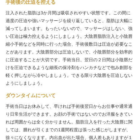
手術後の圧迫を控える
注入された脂肪は3か月間は吸収されやすい状態です。この間に
過度の圧迫や強いマッサージを繰り返していると、脂肪は大幅に
減ってしまいます。もったいないので、マッサージはしない、強
い圧迫は極力控えるようにしましょう。大陰唇脂肪注入と小陰唇
縮小手術などを同時に行った場合、手術後数日は圧迫が必要なこ
とがあります。大陰唇部分は圧迫しないで、小陰唇部分を効率的
に圧迫することが大切です。手術当日、翌日の２日間は小陰唇だ
けを圧迫できるような細長の保冷剤をハンカチなどで包み創部を
軽く押しながら冷やしましょう。できる限り大陰唇を圧迫しない
ようにしましょう。
ダウンタイムについて
手術当日はお休みして、早ければ手術後翌日からお仕事や通常通
り日常生活ができます。お顔の手術ではないのでお洋服をきてい
れば周囲からは全く分かりません。脂肪注入を行った大陰唇に関
しては、腫れが引くまでの1週間程度は張った感じがしますが、
徐々になくなります。内出血が出た場合、個人差もありますが１