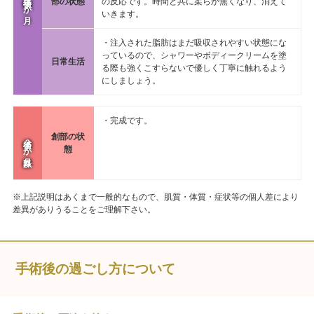
手術後１か月
部の状態
の反応です。時間と共に柔らか無くなり、消えて
いきます。
・注入された脂肪はまだ吸収されやすい状態にな
っているので、シャワーやボディークリームを塗
日常生活
る際も強くこすらないで優しく丁寧に触れるよう
にしましょう。
・完成です。
創部の状
手術後３か月以降
態
※上記説明はあくまで一般的なもので、肌質・体質・症状等の個人差により
差異がありうることをご理解下さい。
手術後の過ごし方について