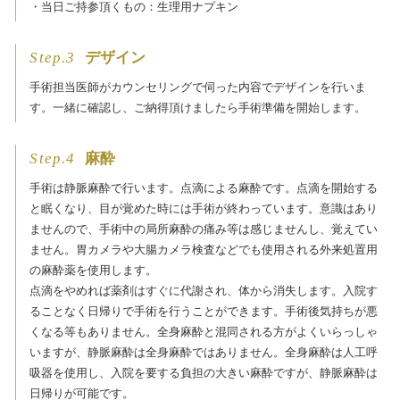
・当日ご持参頂くもの：生理用ナプキン
Step.3
デザイン
手術担当医師がカウンセリングで伺った内容でデザインを行いま
す。一緒に確認し、ご納得頂けましたら手術準備を開始します。
Step.4
麻酔
手術は静脈麻酔で行います。点滴による麻酔です。点滴を開始する
と眠くなり、目が覚めた時には手術が終わっています。意識はあり
ませんので、手術中の局所麻酔の痛み等は感じませんし、覚えてい
ません。胃カメラや大腸カメラ検査などでも使用される外来処置用
の麻酔薬を使用します。
点滴をやめれば薬剤はすぐに代謝され、体から消失します。入院す
ることなく日帰りで手術を行うことができます。手術後気持ちが悪
くなる等もありません。全身麻酔と混同される方がよくいらっしゃ
いますが、静脈麻酔は全身麻酔ではありません。全身麻酔は人工呼
吸器を使用し、入院を要する負担の大きい麻酔ですが、静脈麻酔は
日帰りが可能です。