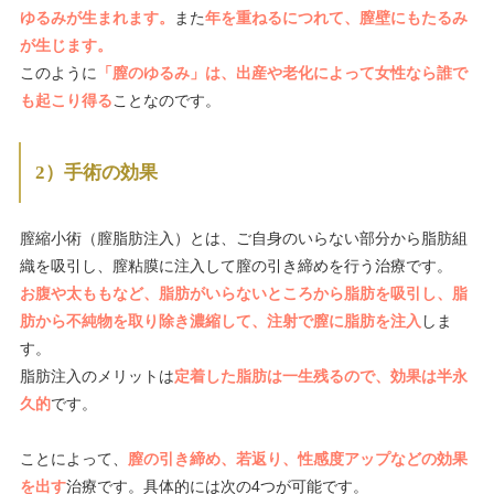
ゆるみが生まれます。
また
年を重ねるにつれて、膣壁にもたるみ
が生じます。
このように
「膣のゆるみ」は、出産や老化によって女性なら誰で
も起こり得る
ことなのです。
2）手術の効果
膣縮小術（膣脂肪注入）とは、ご自身のいらない部分から脂肪組
織を吸引し、膣粘膜に注入して膣の引き締めを行う治療です。
お腹や太ももなど、脂肪がいらないところから脂肪を吸引し、脂
肪から不純物を取り除き濃縮して、注射で膣に脂肪を注入
しま
す。
脂肪注入のメリットは
定着した脂肪は一生残るので、効果は半永
久的
です。
ことによって、
膣の引き締め、若返り、性感度アップなどの効果
を出す
治療です。具体的には次の4つが可能です。