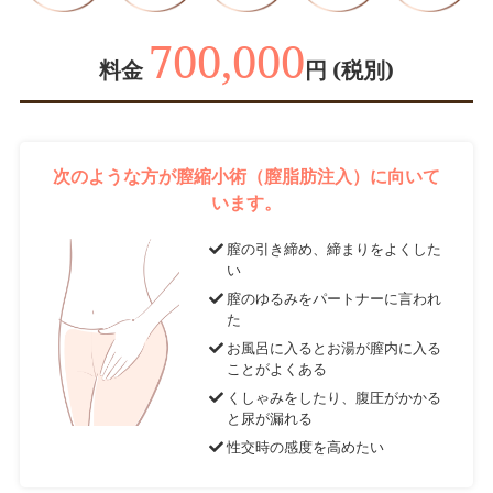
700,000
料金
円 (税別)
次のような方が膣縮小術（膣脂肪注入）に向いて
います。
膣の引き締め、締まりをよくした
い
膣のゆるみをパートナーに言われ
た
お風呂に入るとお湯が膣内に入る
ことがよくある
くしゃみをしたり、腹圧がかかる
と尿が漏れる
性交時の感度を高めたい