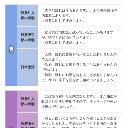
・大きな腫れは落ち着きますが、まだ中の腫れや
脂肪注入
内出血はあります。
部の状態
・必要に応じて抜糸します。
・部分的に内出血が残っていることがあります
脂肪吸引
が、時間と共に消えていきます。
部の状態
・必要に応じて抜糸します。
手術後７日目
・入浴 腫れに影響を与えることはありませんの
で入れます。
・飲酒 腫れに影響を与えることはありませんの
日常生活
で飲めます。
・運動 腫れに影響を与えることはありませんの
で、徐々に様子を見ながら始めていきましょう。
・ほぼ落ち着いた状態になりますが、まだ脂肪が
脂肪注入
吸収されやすい時期ですので、マッサージや強い
部の状態
圧迫は 控えましょう。
・触ると固いところやしこりを感じることがある
脂肪吸引
かもしれません。内部が治ろうとする時の一過性