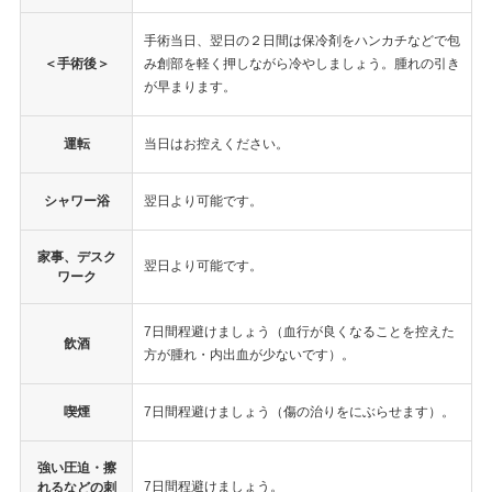
手術当日、翌日の２日間は保冷剤をハンカチなどで包
＜手術後＞
み創部を軽く押しながら冷やしましょう。腫れの引き
が早まります。
運転
当日はお控えください。
シャワー浴
翌日より可能です。
家事、デスク
翌日より可能です。
ワーク
7日間程避けましょう（血行が良くなることを控えた
飲酒
方が腫れ・内出血が少ないです）。
喫煙
7日間程避けましょう（傷の治りをにぶらせます）。
強い圧迫・擦
7日間程避けましょう。
れるなどの刺