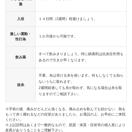
激
入浴
１４日間（2週間）程避けましょう。
激しい運動・
１か月後から可能です。
性行為
すべて飲みきりましょう。特に鎮痛剤は抗炎症作用も
飲み薬
あるので引きが早くなります。
不要。糸は溶ける糸を使います。何もしなくても知ら
ないうちに取れます。
抜糸
2週間経過しても糸が取れず、気になる場合は糸を取
りますのでご相談下さい。
※手術の後、痛みがどんどん強くなる、痛み止めを飲んでも効かない、熱を
もって赤く腫れるなどの症状がありましたら、お電話の上、お早めにご来院
ください。
※上記説明はあくまで一般的なもので、肌質・体質・症状等の個人差により
差異がありうることをご理解下さい。