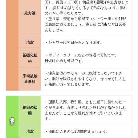
回）、胃薬（1日3回）朝昼晩1週間分を処方致しま
す。 炎症止めはなくなるまで飲みましょう。腫れ
処方箋
の引きが早くなります。
・塗り薬 翌朝から朝昼夜（シャワー後）の1日3
回患部に塗りましょう。塗る前に消毒などは必要
ありません。
清潔
・シャワーは翌日からとなります。
基礎化粧
・ボディークリームなどの保湿は可能です。
品
日焼け止めも可能です。
・注入部位のマッサージは絶対にしないで下さ
手術後禁
い。脂肪が吸収されやすくなり、せっかく注入し
止事項
た脂肪が減ってしまいます。
・脂肪注入部、吸引部、ともに翌日に腫れのピー
創部の状
クがきます。直後より腫れた感じがするかもしれ
態
ませんが、ここから腫れが徐々に引いていきま
手術後１日目
す。
清潔
・湯船に入るのは1週間控えましょう。