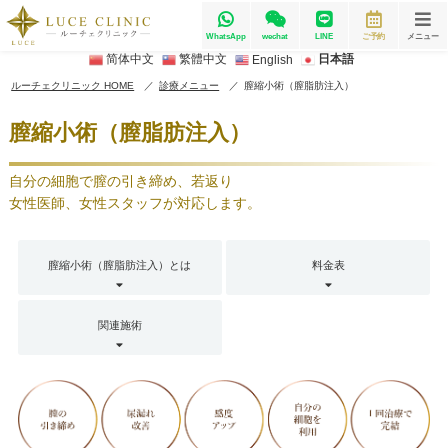
WhatsApp
wechat
LINE
ご予約
メニュー
简体中文
繁體中文
日本語
English
ルーチェクリニック HOME
診療メニュー
膣縮小術（膣脂肪注入）
膣縮小術（膣脂肪注入）
自分の細胞で膣の引き締め、若返り
女性医師、女性スタッフが対応します。
膣縮小術（膣脂肪注入）とは
料金表
関連施術