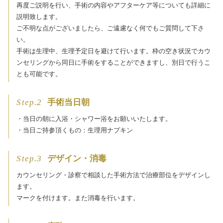
再度ご説明を行い、手術の内容やアフターケア等についても詳細に
説明致します。
ご不明な点がございましたら、ご遠慮なく何でもご質問して下さ
い。
手術は生理中、生理予定日を避けて行います。枠の空き状況でカウ
ンセリングから同日に手術をすることができますし、別日で行うこ
とも可能です。
Step.2
手術当日朝
・当日の朝に入浴・シャワー浴をお願いいたします。
・当日ご持参頂くもの：生理用ナプキン
Step.3
デザイン・消毒
カウンセリング・診察で相談した手術方法で治療部位をデザインし
ます。
マークを付けます。また消毒を行います。