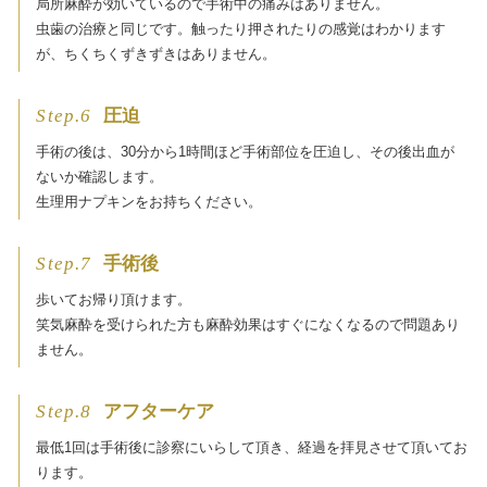
局所麻酔が効いているので手術中の痛みはありません。
虫歯の治療と同じです。触ったり押されたりの感覚はわかります
が、ちくちくずきずきはありません。
Step.6
圧迫
手術の後は、30分から1時間ほど手術部位を圧迫し、その後出血が
ないか確認します。
生理用ナプキンをお持ちください。
Step.7
手術後
歩いてお帰り頂けます。
笑気麻酔を受けられた方も麻酔効果はすぐになくなるので問題あり
ません。
Step.8
アフターケア
最低1回は手術後に診察にいらして頂き、経過を拝見させて頂いてお
ります。