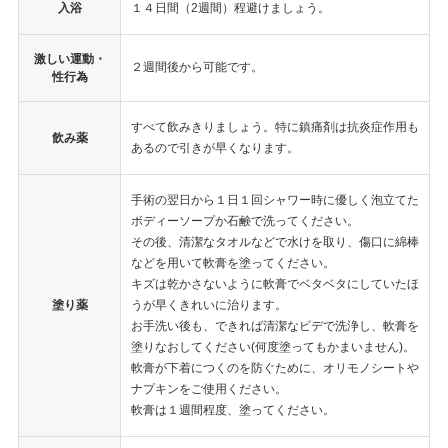
入浴
１４日間（2週間）程避けましょう。
激しい運動・
２週間後から可能です。
性行為
すべて飲みきりましょう。特に鎮痛剤は抗炎症作用も
飲み薬
あるので引きが早くなります。
手術の翌日から１日１回シャワー時に優しく泡立てた
ボディーソープか石鹸で洗ってください。
その後、清潔なタオルなどで水けを取り、傷口に綿棒
などを用いて軟膏を塗ってください。
キズは乾かさないように軟膏でベタベタにしていたほ
塗り薬
うが早くきれいに治ります。
お手洗い後も、できれば清潔なビデで洗浄し、軟膏を
塗りなおしてください(何度塗ってもかまいません)。
軟膏が下着につくのを防ぐために、オリモノシートや
ナプキンをご使用ください。
軟膏は１週間程度、塗ってください。