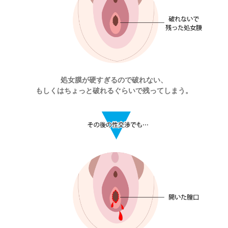
処女膜が硬すぎるので破れない、
もしくはちょっと破れるぐらいで残ってしまう。