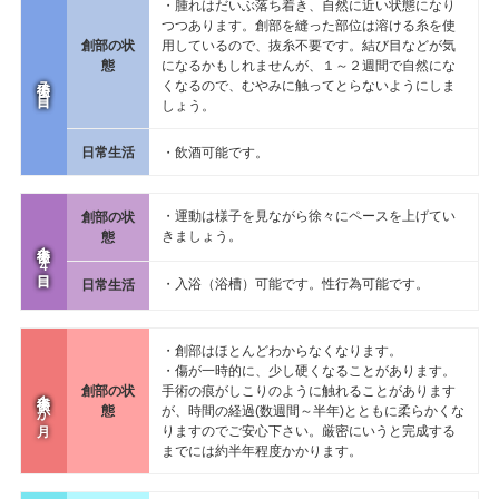
・腫れはだいぶ落ち着き、自然に近い状態になり
つつあります。創部を縫った部位は溶ける糸を使
創部の状
用しているので、抜糸不要です。結び目などが気
態
になるかもしれませんが、１～２週間で自然にな
手術後７日目
くなるので、むやみに触ってとらないようにしま
しょう。
日常生活
・飲酒可能です。
・運動は様子を見ながら徐々にペースを上げてい
創部の状
きましょう。
態
手術後１４日目
・入浴（浴槽）可能です。性行為可能です。
日常生活
・創部はほとんどわからなくなります。
・傷が一時的に、少し硬くなることがあります。
創部の状
手術の痕がしこりのように触れることがあります
手術後１か月
態
が、時間の経過(数週間～半年)とともに柔らかくな
りますのでご安心下さい。厳密にいうと完成する
までには約半年程度かかります。