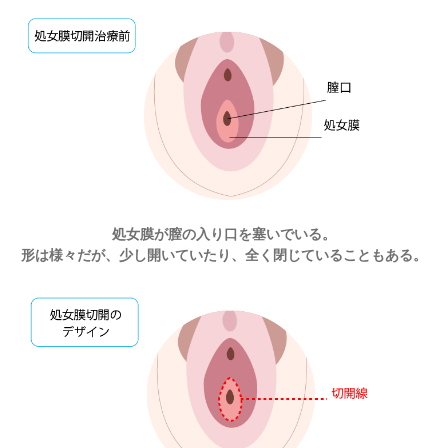
処女膜が膣の入り口を塞いでいる。
形は様々だが、少し開いていたり、全く閉じていることもある。