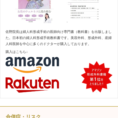
佐野院長は婦人科形成手術の医師向け専門書（教科書）を出版しまし
た。日本初の婦人科形成手術教科書です。美容外科、形成外科、産婦
人科医師を中心に多くのドクターが購入しております。
購入はこちら↓
合併症・リスク