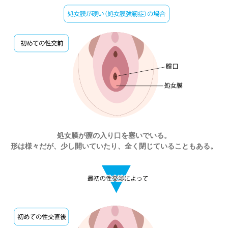
処女膜が膣の入り口を塞いでいる。
形は様々だが、少し開いていたり、全く閉じていることもある。