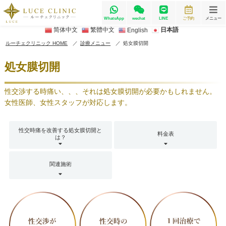
WhatsApp
wechat
LINE
ご予約
メニュー
简体中文
繁體中文
日本語
English
ルーチェクリニック HOME
診療メニュー
処女膜切開
処女膜切開
性交渉する時痛い、、、それは処女膜切開が必要かもしれません。
女性医師、女性スタッフが対応します。
性交時痛を改善する処女膜切開と
料金表
は？
関連施術