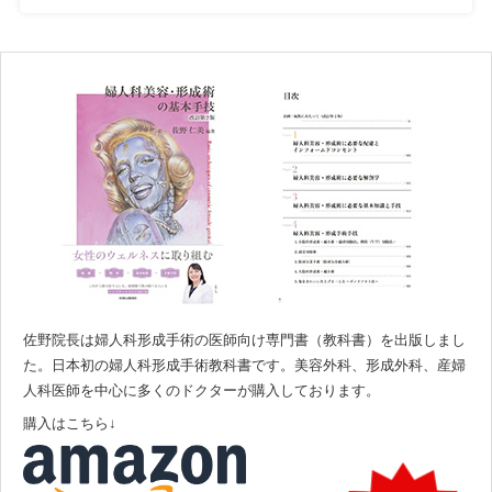
佐野院長は婦人科形成手術の医師向け専門書（教科書）を出版しまし
た。日本初の婦人科形成手術教科書です。美容外科、形成外科、産婦
人科医師を中心に多くのドクターが購入しております。
購入はこちら↓