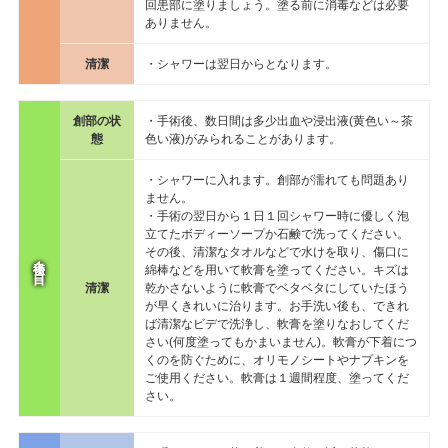
回患部に塗りましょう。塗る前に消毒などは必要
ありません。
清潔
・シャワーは翌日からとなります。
創部の状
・手術後、数日間は多少出血や浸出液(黄色い～茶
態
色い液)がみられることがあります。
・シャワーに入れます。創部が濡れても問題あり
ません。
・手術の翌日から１日１回シャワー時に優しく泡
立てたボディーソープか石鹸で洗ってください。
その後、清潔なタオルなどで水けを取り、傷口に
手術後１日目
綿棒などを用いて軟膏を塗ってください。キズは
清潔
乾かさないように軟膏でベタベタにしていたほう
が早くきれいに治ります。お手洗い後も、できれ
ば清潔なビデで洗浄し、軟膏を塗りなおしてくだ
さい(何度塗ってもかまいません)。軟膏が下着につ
くのを防ぐために、オリモノシートやナプキンを
ご使用ください。軟膏は１週間程度、塗ってくだ
さい。