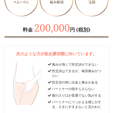
200,000
料金
円 (税別)
次のような方が処女膜切開に向いています。
痛みが強くて性交渉ができない
性交渉はできるが、毎回痛みがつ
らい
性交渉の時に出血と痛みがある
パートナーの指すら入らない
膣の入り口が普通でない気がする
パートナーにつっかえる感じがす
る、さきにすすまないと言われた