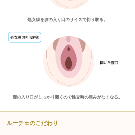
処女膜を膣の入り口のサイズで切り取る。
膣の入り口がしっかり開くので性交時の痛みがなくなる。
ルーチェのこだわり