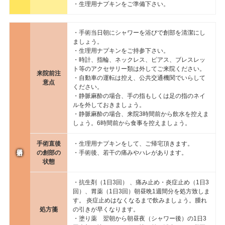
・生理用ナプキンをご準備下さい。
・手術当日朝にシャワーを浴びで創部を清潔にし
ましょう。
・生理用ナプキンをご持参下さい。
・時計、指輪、ネックレス、ピアス、ブレスレッ
ト等のアクセサリー類は外してご来院ください。
来院前注
・自動車の運転は控え、公共交通機関でいらして
意点
ください。
・静脈麻酔の場合、手の指もしくは足の指のネイ
ルを外しておきましょう。
・静脈麻酔の場合、来院3時間前から飲水を控えま
しょう。6時間前から食事を控えましょう。
手術直後
・生理用ナプキンをして、ご帰宅頂きます。
の創部の
・手術後、若干の痛みやハレがあります。
状態
・抗生剤（1日3回） 、痛み止め・炎症止め（1日3
回）、胃薬（1日3回）朝昼晩1週間分を処方致しま
す。 炎症止めはなくなるまで飲みましょう。腫れ
処方箋
の引きが早くなります。
・塗り薬 翌朝から朝昼夜（シャワー後）の1日3