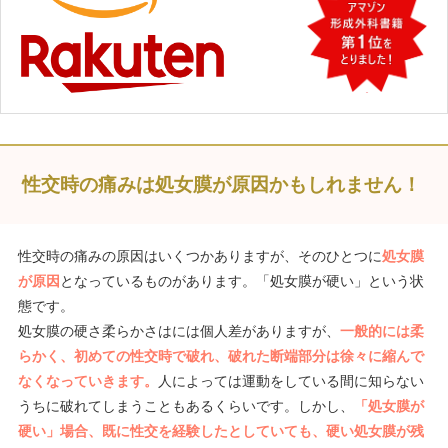
性交時の痛みは処女膜が原因かもしれません！
性交時の痛みの原因はいくつかありますが、そのひとつに
処女膜
が原因
となっているものがあります。「処女膜が硬い」という状
態です。
処女膜の硬さ柔らかさはには個人差がありますが、
一般的には柔
らかく、初めての性交時で破れ、破れた断端部分は徐々に縮んで
なくなっていきます。
人によっては運動をしている間に知らない
うちに破れてしまうこともあるくらいです。しかし、
「処女膜が
硬い」場合、既に性交を経験したとしていても、硬い処女膜が残