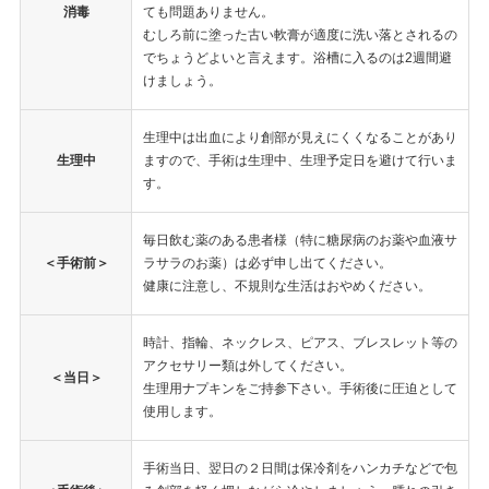
消毒
ても問題ありません。
むしろ前に塗った古い軟膏が適度に洗い落とされるの
でちょうどよいと言えます。浴槽に入るのは2週間避
けましょう。
生理中は出血により創部が見えにくくなることがあり
生理中
ますので、手術は生理中、生理予定日を避けて行いま
す。
毎日飲む薬のある患者様（特に糖尿病のお薬や血液サ
＜手術前＞
ラサラのお薬）は必ず申し出てください。
健康に注意し、不規則な生活はおやめください。
時計、指輪、ネックレス、ピアス、ブレスレット等の
アクセサリー類は外してください。
＜当日＞
生理用ナプキンをご持参下さい。手術後に圧迫として
使用します。
手術当日、翌日の２日間は保冷剤をハンカチなどで包