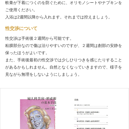
軟膏が下着につくのを防ぐために、オリモノシートやナプキンを
ご使用ください。
入浴は2週間以降から入れます。それまでは控えましょう。
性交渉について
性交渉は手術後２週間から可能です。
粘膜部分なので傷は治りやすいのですが、２週間は創部の安静を
保ったほうがよいです。
また、手術後最初の性交渉では少しひりつきを感じたりすること
があるかもしれません。自然となくなっていきますので、様子を
見ながら無理をしないようにしましょう。