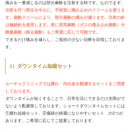
痛みを一番感じるのは部分麻酔を注射する時です。なのでまず、
注射を打つ部位を中心に、手術前に痛み止めのクリームを塗りま
す。麻酔クリームにより、部分麻酔の痛みが減ります。注射の針
は極細針を使用します。更に笑気麻酔（ガスの痛み止め麻酔）や
静脈麻酔（眠る麻酔）もご希望に応じて可能です。
できるだけ痛みを減らし、ご負担の少ない治療を目指しておりま
す。
3）ダウンタイム短縮セット
ルーチェクリニックでは腫れ・内出血を軽減するセットをご用意
しております。
ダウンタイムが短くすることで、日常生活にできるだけ支障がで
ないよう配慮致しております。ショートダウンタイムセットには
①腫れ短縮セット、②傷跡が綺麗になりやすいセット の2つが
あります。ご希望に応じてご提案しております。