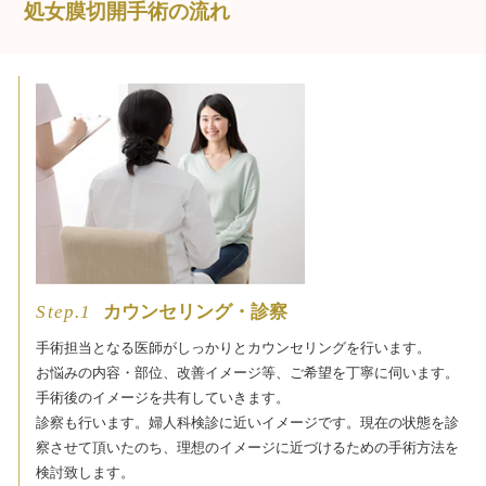
処女膜切開手術の流れ
Step.1
カウンセリング・診察
手術担当となる医師がしっかりとカウンセリングを行います。
お悩みの内容・部位、改善イメージ等、ご希望を丁寧に伺います。
手術後のイメージを共有していきます。
診察も行います。婦人科検診に近いイメージです。現在の状態を診
察させて頂いたのち、理想のイメージに近づけるための手術方法を
検討致します。