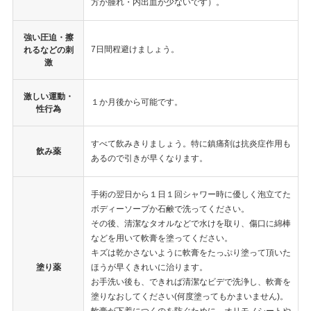
方が腫れ・内出血が少ないです）。
強い圧迫・擦
7日間程避けましょう。
れるなどの刺
激
激しい運動・
１か月後から可能です。
性行為
すべて飲みきりましょう。特に鎮痛剤は抗炎症作用も
飲み薬
あるので引きが早くなります。
手術の翌日から１日１回シャワー時に優しく泡立てた
ボディーソープか石鹸で洗ってください。
その後、清潔なタオルなどで水けを取り、傷口に綿棒
などを用いて軟膏を塗ってください。
キズは乾かさないように軟膏をたっぷり塗って頂いた
塗り薬
ほうが早くきれいに治ります。
お手洗い後も、できれば清潔なビデで洗浄し、軟膏を
塗りなおしてください(何度塗ってもかまいません)。