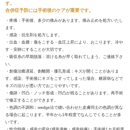
す。
合併症予防には手術後のケアが重要です。
・疼痛：手術後、多少の痛みがあります。痛み止めを処方いたし
ます。
・感染：抗生剤を処方します。
・出血・血腫：傷をこする・血圧上昇により、おこります。冷や
す・安静にすることが大切です。
・吸収糸の早期脱落：溶ける糸が早く取れてしまう。ご連絡下さ
い。
・創傷治癒遅延、創離開・瘻孔形成：キズが開くことがありま
す。感染、手術後にキズをこすってしまった場合、糖尿病などで
キズの治りが悪い方でおこりやすいです。
・傷跡・凹凸・ノッチ形成：凹凸が残ることがあります。再手術
で修正することができます。
・色調の不調和：wedge法で縫い合わせた皮膚同士の色調が異な
る場合に起こります。半年から1年程度でなんじでくることが多
いです。
・性交時痛・感覚の変化(感覚過敏・感覚鈍麻)：手術後1カ月程度