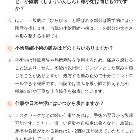
と、小陰唇（しょういんしん）縮小術は同じものです
か？
はい、一般的に「びらびら」と呼ばれる部分は医学的には小
陰唇を指します。当院の小陰唇縮小術は、この部分の大きさ
や形を整える手術です。
小陰唇縮小術の痛みはどのくらいありますか？
手術中は静脈麻酔や局所麻酔を使用するため、痛みを感じる
ことはありません。術後は数日間、ジンジンとした痛みを感
じることがありますが、処方する痛み止めで十分にコントロ
ールできる範囲です。当院では痛みを最小限に抑えるため、
極細の針や丁寧な止血操作を徹底しています。
仕事や日常生活にはいつから戻れますか？
デスクワークなどの軽い仕事であれば、手術の翌日から復帰
可能です。ただし、激しい運動や自転車に乗るなど、患部に
摩擦や負担がかかる動作は1～2週間ほど控えていただくこと
をお勧めしています。