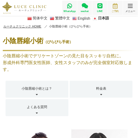
WhatsApp
wechat
LINE
ご予約
メニュー
简体中文
繁體中文
日本語
English
ルーチェクリニック HOME
小陰唇縮小術（びらびら手術）
小陰唇縮小術
（びらびら手術）
小陰唇縮小術でデリケートゾーンの見た目をスッキリ自然に。
形成外科専門医女性医師、女性スタッフのみが完全個室対応致しま
す。
小陰唇縮小術とは？
料金表
よくある質問