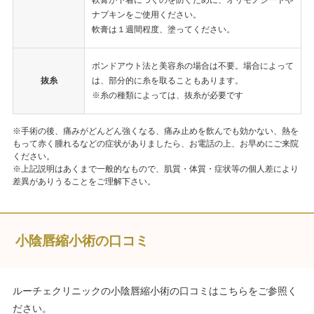
軟膏が下着につくのを防ぐために、オリモノシートや
ナプキンをご使用ください。
軟膏は１週間程度、塗ってください。
ボンドアウト法と美容糸の場合は不要。場合によって
抜糸
は、部分的に糸を取ることもあります。
※糸の種類によっては、抜糸が必要です
※手術の後、痛みがどんどん強くなる、痛み止めを飲んでも効かない、熱を
もって赤く腫れるなどの症状がありましたら、お電話の上、お早めにご来院
ください。
※上記説明はあくまで一般的なもので、肌質・体質・症状等の個人差により
差異がありうることをご理解下さい。
小陰唇縮小術の口コミ
ルーチェクリニックの小陰唇縮小術の口コミはこちらをご参照く
ださい。