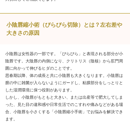
小陰唇縮小術（びらびら切除）とは？左右差や
大きさの原因
小陰唇は女性器の一部です。「びらびら」と表現される部分が小
陰唇です。大陰唇の内側になり、クリトリス（陰核）から肛門周
囲に向かって伸びるヒダのことです。
思春期以降、体の成長と共に小陰唇も大きくなります。小陰唇は
膣の中に雑菌が入らないようにガードし、粘膜部分をしっとりと
した湿潤環境に保つ役割があります。
しかし、小陰唇がもともと大きい、または出産等で肥大してしま
った、見た目の違和感や日常生活でのこすれや痛みなどがある場
合、小陰唇を小さくする「小陰唇縮小手術」でお悩みを解決でき
ます。