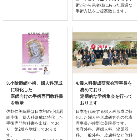
術がから患者様にあった最適な
手術方法をご提案致します。
3.小陰唇縮小術、婦人科形成
4.婦人科形成研究会理事長を
に特化した
務めており、
医師向けの手術専門教科書
定期的な学術集会を行って
を執筆
おります
佐野仁美院長は日本初の小陰唇
日本を代表する婦人科形成に特
縮小術、婦人科形成に特化した
化した婦人科形成研究会の代表
手術専門教科書を出版してお
理事長が佐野仁美院長です。
り、第2版を増版しておりま
美容外科、産婦人科、泌尿器
す。
科、一般外科、皮膚科など他科