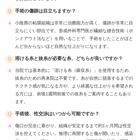
手術の傷跡は目立ちますか？
小陰唇の粘膜組織は非常に治癒能力が高く、傷跡が非常に目
立ちにくい部位です。形成外科専門医が繊細な縫合技術（ボ
ンドアウト法など）を用いることで、手術をしたことがほと
んど分からないほど自然な仕上がりになります。
溶ける糸と抜糸が必要な糸、どちらが良いですか？
当院では基本的に「溶ける糸（吸収糸）」を使用するため、
抜糸のための再来院は不要です。糸が自然に脱落するまでの
チクチク感が気になる方や、より綺麗な仕上がりを希望され
る方には、術後1週間前後での抜糸をご案内することもあり
ます。
手術後、性交渉はいつから可能ですか？
傷口が完全に塞がり、組織が安定するまで約1ヶ月間は性交
渉を控えてください。無理に再開すると傷が開いたり、感染