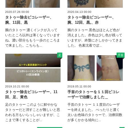
2020.07.26 00:00
2020.04.13 00:00
タトゥー除去ピコレーザー、
タトゥー除去ピコレーザー、
腕、11回、黒
腕、12回、黒,、赤
腕のタトゥー 濃くインクが入って
腕のタトゥー 黒色はほとんど色が
いたところ以外は薄くなっています
消えました。赤色は少し色が残って
ね。濃い部分ももう一歩のところま
いますが、終盤にさしかかってきま
で来ました。こちらも...
した。 色素沈着でぼ...
足
手首
2019.10.21 00:00
2019.05.11 00:00
タトゥー除去ピコレーザー、11
手首のタトゥーを１１回ピコレ
回、足、黄色
ーザーで治療しました＿
足のタトゥー このように鮮やかな
手首のタトゥー １１度目のレーザ
タトゥーだと消すことが難しいと思
ーを終えました。 べったりと濃く
われる方もいらっしゃいますが、こ
太いお色味のタトゥーで、治療回数
こまで薄くすることが...
が多くかかる傾向に...