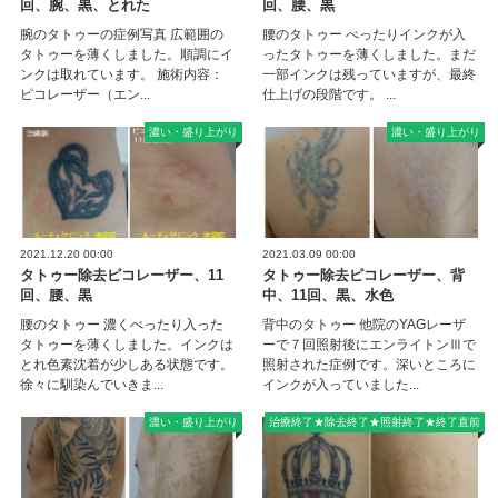
回、腕、黒、とれた
回、腰、黒
腕のタトゥーの症例写真 広範囲の
腰のタトゥー べったりインクが入
タトゥーを薄くしました。順調にイ
ったタトゥーを薄くしました。まだ
ンクは取れています。 施術内容：
一部インクは残っていますが、最終
ピコレーザー（エン...
仕上げの段階です。 ...
濃い・盛り上がり
濃い・盛り上がり
2021.12.20 00:00
2021.03.09 00:00
タトゥー除去ピコレーザー、11
タトゥー除去ピコレーザー、背
回、腰、黒
中、11回、黒、水色
腰のタトゥー 濃くべったり入った
背中のタトゥー 他院のYAGレーザ
タトゥーを薄くしました。インクは
ーで７回照射後にエンライトンⅢで
とれ色素沈着が少しある状態です。
照射された症例です。深いところに
徐々に馴染んでいきま...
インクが入っていました...
濃い・盛り上がり
治療終了★除去終了★照射終了★終了直前