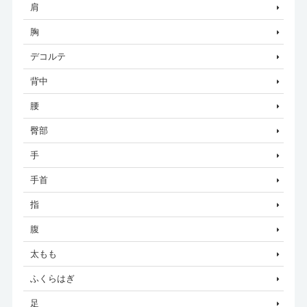
肩
胸
デコルテ
背中
腰
臀部
手
手首
指
腹
太もも
ふくらはぎ
足