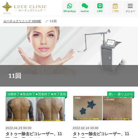
WhatsApp
wechat
LINE
ご予約
メニュー
ルーチェクリニック HOME
11回
11回
治療終了★除去終了★照射終了★終了直前
濃い・盛り上がり
2022.04.23 00:00
2022.02.16 00:00
タトゥー除去ピコレーザー、11
タトゥー除去ピコレーザー、11