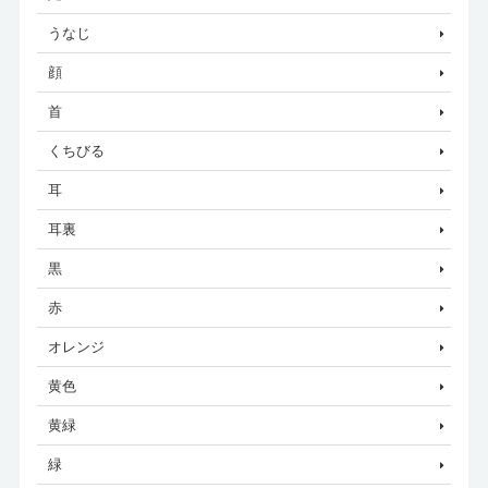
うなじ
顔
首
くちびる
耳
耳裏
黒
赤
オレンジ
黄色
黄緑
緑