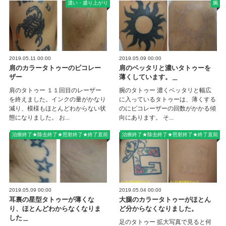
濃い・盛り上がり
腕
2019.05.11 00:00
2019.05.09 00:00
肩のカラータトゥーのピコレー
肩のベッタリと濃いタトゥーを
ザー
薄くしています。＿
肩のタトゥー １１回目のレーザー
腕のタトゥー 濃くベッタリと幅広
を終えました。インクの量がかなり
に入っているタトゥーは、薄くする
減り、模様もほとんどわからない状
のにピコレーザーの回数がかかる傾
態になりました。 お...
向にあります。 そ...
治療終了★除去終了★照射終了★終了直前
治療終了★除去終了★照射終了★終了直前
2019.05.09 00:00
2019.05.04 00:00
耳裏の星型タトゥーが薄くな
大腿のカラータトゥーがほとん
り、ほとんどわからなくなりま
ど分からなくなりました。
した＿
足のタトゥー 拡大写真で見ると何