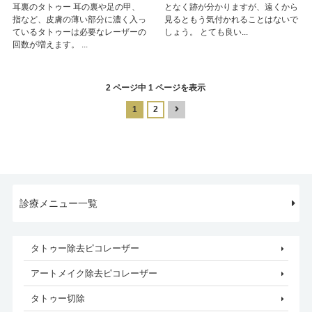
耳裏のタトゥー 耳の裏や足の甲、
となく跡が分かりますが、遠くから
指など、皮膚の薄い部分に濃く入っ
見るともう気付かれることはないで
ているタトゥーは必要なレーザーの
しょう。 とても良い...
回数が増えます。 ...
2 ページ中 1 ページを表示
1
2
診療メニュー一覧
タトゥー除去ピコレーザー
アートメイク除去ピコレーザー
タトゥー切除