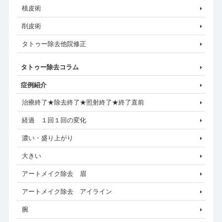
植皮術
削皮術
タトゥー除去他院修正
タトゥー除去コラム
症例紹介
治療終了★除去終了★照射終了★終了直前
経過 １回１回の変化
濃い・盛り上がり
大きい
アートメイク除去 眉
アートメイク除去 アイライン
腕