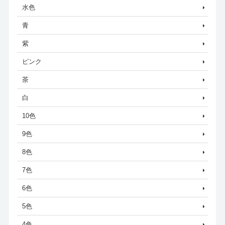
水色
青
紫
ピンク
茶
白
10色
9色
8色
7色
6色
5色
4色