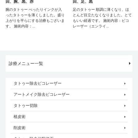
回、腕、黒、赤
回、足、黒
腕のタトゥー べったりインクが入
足のタトゥー 順調に薄くなり、ほ
ったタトゥーを薄くしました。盛り
とんど目立たなくなりました。とて
上がりを平らにする治療もございま
もいい経過です。 施術内容：ピコ
す。 施術内容：...
レーザー（エンライ...
診療メニュー一覧
タトゥー除去ピコレーザー
アートメイク除去ピコレーザー
タトゥー切除
植皮術
削皮術