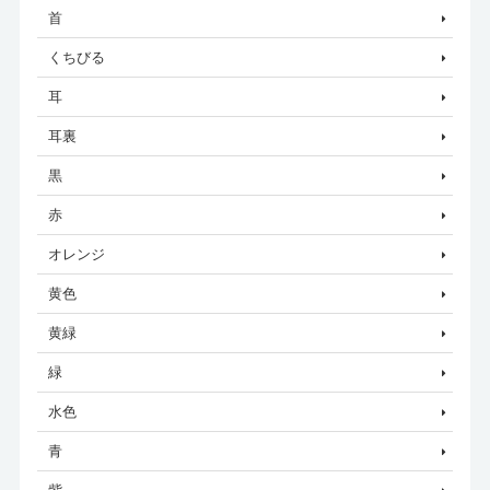
首
くちびる
耳
耳裏
黒
赤
オレンジ
黄色
黄緑
緑
水色
青