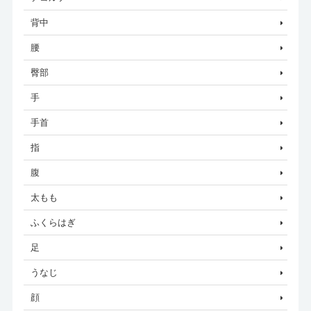
背中
腰
臀部
手
手首
指
腹
太もも
ふくらはぎ
足
うなじ
顔