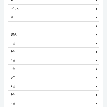
紫
ピンク
茶
白
10色
9色
8色
7色
6色
5色
4色
3色
2色