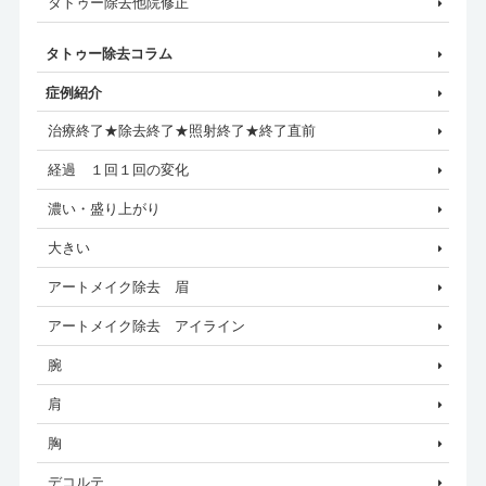
タトゥー除去他院修正
タトゥー除去コラム
症例紹介
治療終了★除去終了★照射終了★終了直前
経過 １回１回の変化
濃い・盛り上がり
大きい
アートメイク除去 眉
アートメイク除去 アイライン
腕
肩
胸
デコルテ