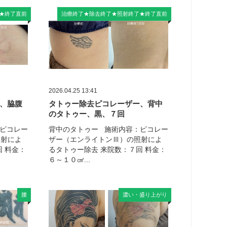
★終了直前
治療終了★除去終了★照射終了★終了直前
2026.04.25 13:41
、脇腹
タトゥー除去ピコレーザー、背中
のタトゥー、黒、７回
ピコレー
背中のタトゥー 施術内容：ピコレー
照射によ
ザー（エンライトンⅢ）の照射によ
 料金：
るタトゥー除去 来院数：７回 料金：
６～１０㎠...
腰
濃い・盛り上がり