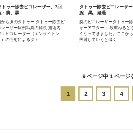
タトゥー除去ピコレーザー、7回、
タトゥー除去ピコレーザー
腕～胸、黒
腕、黒、経過
腕から胸のタトゥー タトゥー除去ピ
腕のピコレーザータトゥー
コレーザー症例写真の解説 施術内
ォーアフター 回数重ねると
容：ピコレーザー（エンライトン
くなってきました。ここか
Ⅲ）の照射によるタト...
照射していくと薄く...
9 ページ中 1 ペー
1
2
3
4