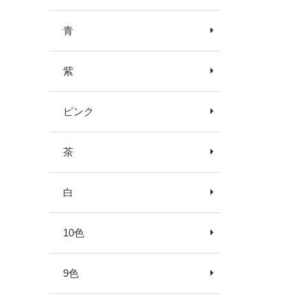
青
紫
ピンク
茶
白
10色
9色