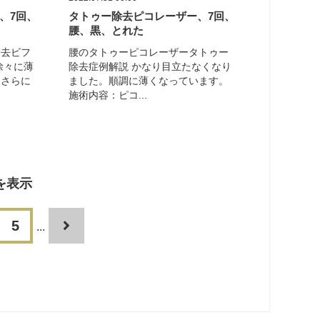
、7回、
タトゥー除去ピコレーザー、7回、
腰、黒、とれた
除去ビフ
腰のタトゥーピコレーザータトゥー
徐々に薄
除去症例解説 かなり目立たなくなり
らさらに
ました。順調に薄くなっています。
施術内容：ピコ...
ジを表示
5
...