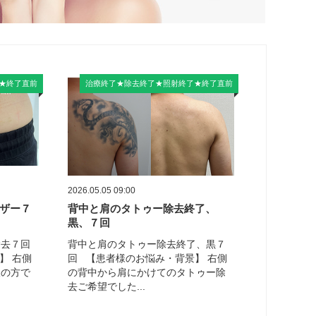
★終了直前
治療終了★除去終了★照射終了★終了直前
2026.05.05 09:00
ザー７
背中と肩のタトゥー除去終了、
黒、７回
除去７回
背中と肩のタトゥー除去終了、黒７
】 右側
回 【患者様のお悩み・背景】 右側
望の方で
の背中から肩にかけてのタトゥー除
去ご希望でした...