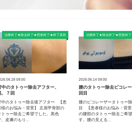
治療終了★除去終了★照射終了★終了直前
治療終了★除去終了★照射終了
026.06.28 09:00
2026.06.14 09:00
背中のタトゥー除去アフター、
腰のタトゥー除去ピコレー
黒、７回
回目
背中のタトゥー除去後アフター 【患
腰のピコレーザータトゥー
者様のお悩み・背景】 左肩甲骨部の
目 【患者様のお悩み・背景
タトゥー除去ご希望でした。黒色
の腰部のタトゥー除去ご希
で、皮膚のもり...
す。腰の見える...