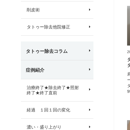
削皮術
タトゥー除去他院修正
タトゥー除去コラム
2
症例紹介
治療終了★除去終了★照射
9
終了★終了直前
経過 １回１回の変化
濃い・盛り上がり