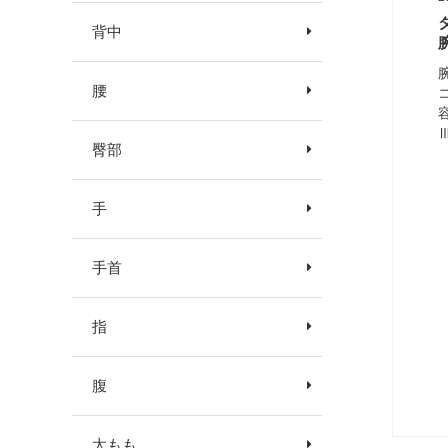
背中
腰
臀部
手
手首
指
腹
太もも