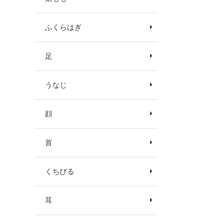
ふくらはぎ
足
うなじ
顔
首
くちびる
耳