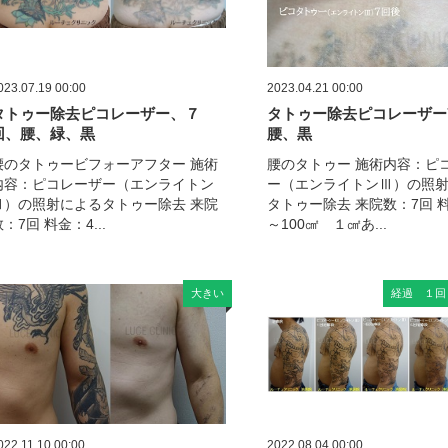
023.07.19 00:00
2023.04.21 00:00
タトゥー除去ピコレーザー、７
タトゥー除去ピコレーザー
回、腰、緑、黒
腰、黒
腰のタトゥービフォーアフター 施術
腰のタトゥー 施術内容：ピ
内容：ピコレーザー（エンライトン
ー（エンライトンⅢ）の照
Ⅲ）の照射によるタトゥー除去 来院
タトゥー除去 来院数：7回 料
：7回 料金：4...
～100㎠ １㎠あ...
大きい
経過 １回
022.11.10 00:00
2022.08.04 00:00