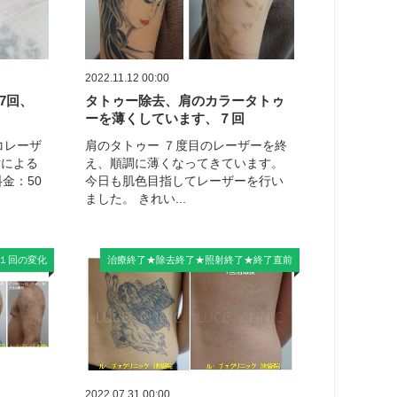
2022.11.12 00:00
7回、
タトゥー除去、肩のカラータトゥ
ーを薄くしています、７回
コレーザ
肩のタトゥー ７度目のレーザーを終
射による
え、順調に薄くなってきています。
金：50
今日も肌色目指してレーザーを行い
ました。 きれい...
１回の変化
治療終了★除去終了★照射終了★終了直前
2022.07.31 00:00