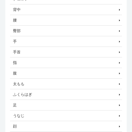
背中
腰
臀部
手
手首
指
腹
太もも
ふくらはぎ
足
うなじ
顔