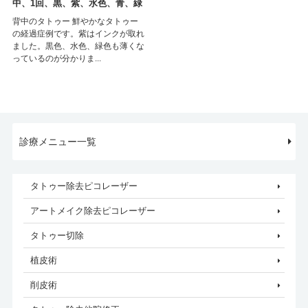
中、1回、黒、紫、水色、青、緑
背中のタトゥー 鮮やかなタトゥー
の経過症例です。紫はインクが取れ
ました。黒色、水色、緑色も薄くな
っているのが分かりま...
診療メニュー一覧
タトゥー除去ピコレーザー
アートメイク除去ピコレーザー
タトゥー切除
植皮術
削皮術