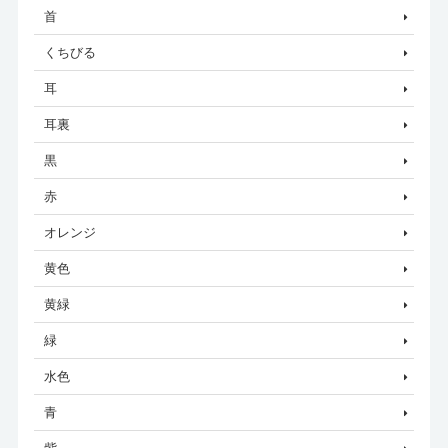
首
くちびる
耳
耳裏
黒
赤
オレンジ
黄色
黄緑
緑
水色
青