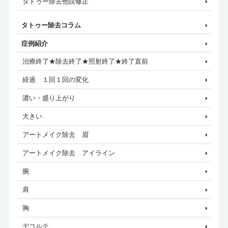
タトゥー除去他院修正
タトゥー除去コラム
症例紹介
治療終了★除去終了★照射終了★終了直前
経過 １回１回の変化
濃い・盛り上がり
大きい
アートメイク除去 眉
アートメイク除去 アイライン
腕
肩
胸
デコルテ