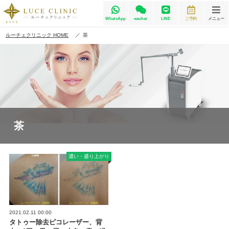
WhatsApp
wechat
LINE
ご予約
メニュー
ルーチェクリニック HOME
茶
茶
濃い・盛り上がり
2021.02.11 00:00
タトゥー除去ピコレーザー、背