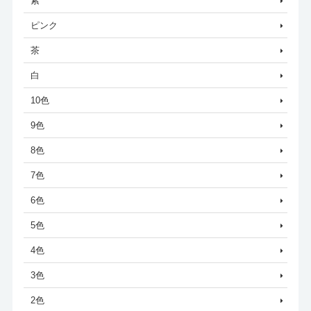
紫
ピンク
茶
白
10色
9色
8色
7色
6色
5色
4色
3色
2色