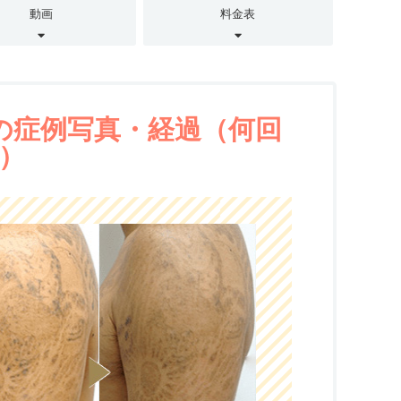
動画
料金表
の症例写真・経過（何回
）