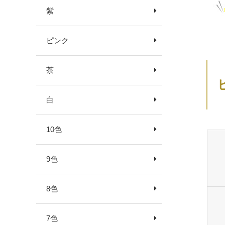
紫
ピンク
茶
白
10色
9色
8色
7色