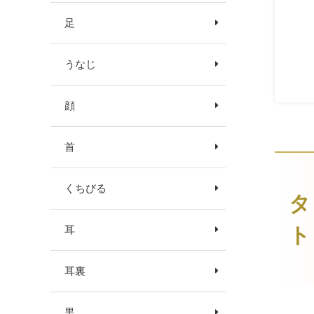
足
うなじ
顔
首
くちびる
タ
耳
ト
耳裏
黒