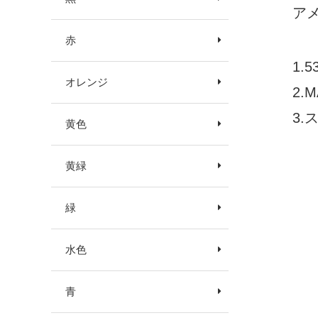
アメ
赤
1.
オレンジ
2
3
黄色
黄緑
緑
水色
青