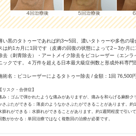
薄い黒のタトゥーであれば約3〜5回、濃いタトゥーや多色の場
スは約1カ月に1回です（皮膚の回復の状態によって2～3か月
除去（刺青除去）・アートメイク除去をピコレーザー（エンラ
ニックです。４万件を超える日本最大級症例数と形成外科専門
施術名：ピコレーザーによるタトゥー除去 / 金額：1回 76,500円
【リスク・合併症】
痛み：ゴムで弾かれたような痛みがありますが、痛みを和らげる麻酔ク
かさぶたができる：薄皮のようなかさぶたができることがあります。約
水膨れができる：水膨れができることがあります。約1週間程度で引い
回数がかかる：単回治療ではなく複数回の治療が必要です。