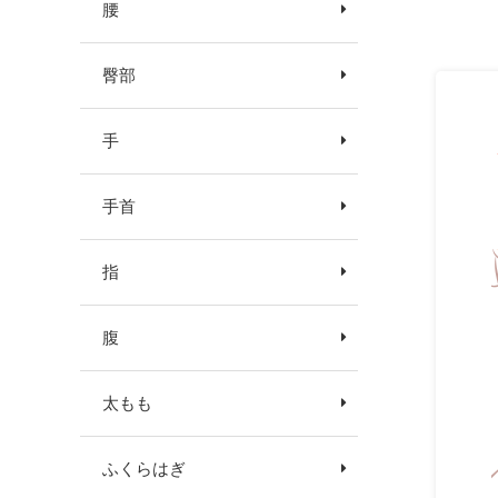
腰
臀部
手
手首
指
腹
太もも
ふくらはぎ