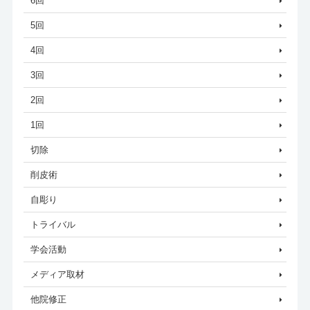
6回
5回
4回
3回
2回
1回
切除
削皮術
自彫り
トライバル
学会活動
メディア取材
他院修正