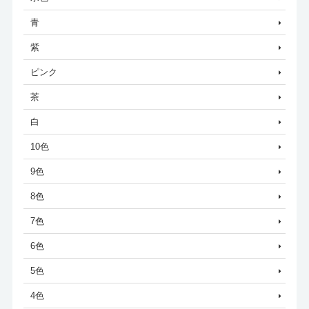
青
紫
ピンク
茶
白
10色
9色
8色
7色
6色
5色
4色