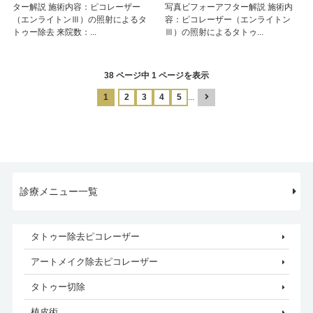
ター解説 施術内容：ピコレーザー
写真ビフォーアフター解説 施術内
（エンライトンⅢ）の照射によるタ
容：ピコレーザー（エンライトン
トゥー除去 来院数：...
Ⅲ）の照射によるタトゥ...
38 ページ中 1 ページを表示
1
2
3
4
5
...
診療メニュー一覧
タトゥー除去ピコレーザー
アートメイク除去ピコレーザー
タトゥー切除
植皮術