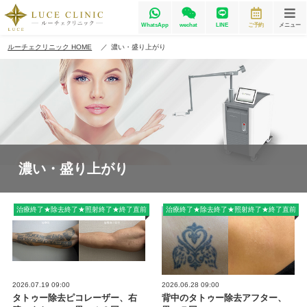
WhatsApp
wechat
LINE
ご予約
メニュー
ルーチェクリニック HOME
濃い・盛り上がり
濃い・盛り上がり
治療終了★除去終了★照射終了★終了直前
治療終了★除去終了★照射終了★終了直前
2026.07.19 09:00
2026.06.28 09:00
タトゥー除去ピコレーザー、右
背中のタトゥー除去アフター、