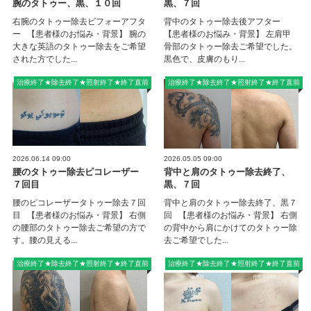
腕のタトゥー、黒、１０回
黒、７回
右腕のタトゥー除去ビフォーアフタ
背中のタトゥー除去後アフター
ー 【患者様のお悩み・背景】 腕の
【患者様のお悩み・背景】 左肩甲
大きな英語のタトゥー除去をご希望
骨部のタトゥー除去ご希望でした。
された方でした...
黒色で、皮膚のもり...
治療終了★除去終了★照射終了★終了直前
治療終了★除去終了★照射終了★終了直前
2026.06.14 09:00
2026.05.05 09:00
腰のタトゥー除去ピコレーザー
背中と肩のタトゥー除去終了、
７回目
黒、７回
腰のピコレーザータトゥー除去７回
背中と肩のタトゥー除去終了、黒７
目 【患者様のお悩み・背景】 右側
回 【患者様のお悩み・背景】 右側
の腰部のタトゥー除去ご希望の方で
の背中から肩にかけてのタトゥー除
す。腰の見える...
去ご希望でした...
治療終了★除去終了★照射終了★終了直前
治療終了★除去終了★照射終了★終了直前