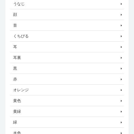
うなじ
顔
首
くちびる
耳
耳裏
黒
赤
オレンジ
黄色
黄緑
緑
水色