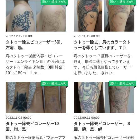
濃い・盛り上がり
濃い・盛り上がり
2022.12.12 00:00
2022.11.12 00:00
タトゥー除去ピコレーザー3回、
タトゥー除去、肩のカラータト
左肩、黒。
ゥーを薄くしています、７回
肩のタトゥー 施術内容：ピコレー
肩のタトゥー ７度目のレーザーを
ザー（エンライトンⅢ）の照射によ
終え、順調に薄くなってきていま
るタトゥー除去 来院数：3回 料金：
す。 今日も肌色目指してレーザー
101～150㎠ １㎠...
を行いました。 きれい...
濃い・盛り上がり
濃い・盛り上がり
2022.11.04 00:00
2022.09.11 00:00
タトゥー除去ピコレーザー10
タトゥー除去ピコレーザー、３
回、指、黒
回、腕、黒、緑
指のタトゥー症例写真ビフォーアフ
腕のタトゥー除去ピコレーザー症例