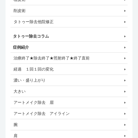
削皮術
タトゥー除去他院修正
タトゥー除去コラム
症例紹介
治療終了★除去終了★照射終了★終了直前
経過 １回１回の変化
濃い・盛り上がり
大きい
アートメイク除去 眉
アートメイク除去 アイライン
腕
肩