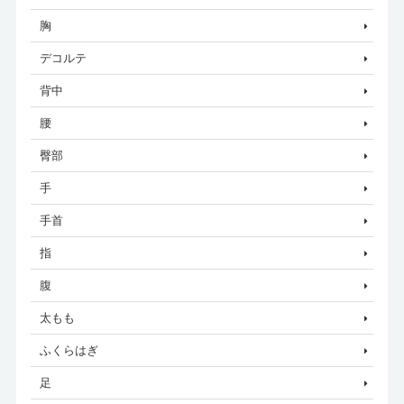
胸
デコルテ
背中
腰
臀部
手
手首
指
腹
太もも
ふくらはぎ
足