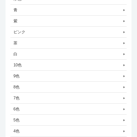
青
紫
ピンク
茶
白
10色
9色
8色
7色
6色
5色
4色