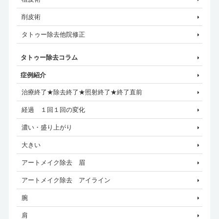
削皮術
タトゥー除去他院修正
タトゥー除去コラム
症例紹介
治療終了★除去終了★照射終了★終了直前
経過 １回１回の変化
濃い・盛り上がり
大きい
アートメイク除去 眉
アートメイク除去 アイライン
腕
肩