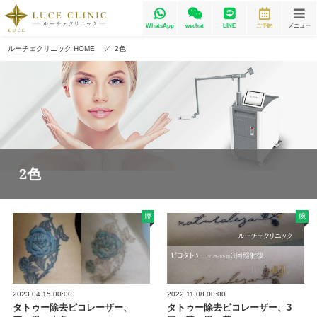
WhatsApp
wechat
LINE
ご予約
メニュー
ルーチェクリニック HOME
2色
2色
腰
腕
2023.04.15 00:00
2022.11.08 00:00
タトゥー除去ピコレーザー、
タトゥー除去ピコレーザー、3