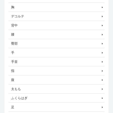
胸
デコルテ
背中
腰
臀部
手
手首
指
腹
太もも
ふくらはぎ
足