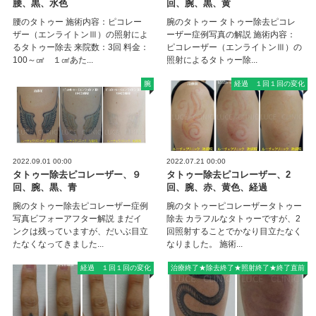
腰、黒、水色
回、腕、黒、黄
腰のタトゥー 施術内容：ピコレー
腕のタトゥー タトゥー除去ピコレ
ザー（エンライトンⅢ）の照射によ
ーザー症例写真の解説 施術内容：
るタトゥー除去 来院数：3回 料金：
ピコレーザー（エンライトンⅢ）の
100～㎠ １㎠あた...
照射によるタトゥー除...
腕
経過 １回１回の変化
2022.09.01 00:00
2022.07.21 00:00
タトゥー除去ピコレーザー、９
タトゥー除去ピコレーザー、2
回、腕、黒、青
回、腕、赤、黄色、経過
腕のタトゥー除去ピコレーザー症例
腕のタトゥーピコレーザータトゥー
写真ビフォーアフター解説 まだイ
除去 カラフルなタトゥーですが、2
ンクは残っていますが、だいぶ目立
回照射することでかなり目立たなく
たなくなってきました...
なりました。 施術...
経過 １回１回の変化
治療終了★除去終了★照射終了★終了直前