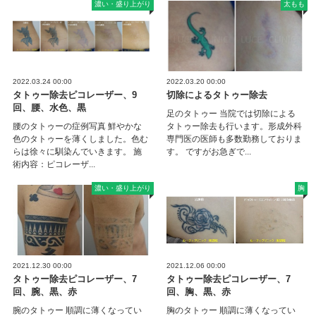
濃い・盛り上がり
太もも
2022.03.24 00:00
2022.03.20 00:00
タトゥー除去ピコレーザー、9
切除によるタトゥー除去
回、腰、水色、黒
足のタトゥー 当院では切除による
腰のタトゥーの症例写真 鮮やかな
タトゥー除去も行います。形成外科
色のタトゥーを薄くしました。色む
専門医の医師も多数勤務しておりま
らは徐々に馴染んでいきます。 施
す。 ですがお急ぎで...
術内容：ピコレーザ...
濃い・盛り上がり
胸
2021.12.30 00:00
2021.12.06 00:00
タトゥー除去ピコレーザー、7
タトゥー除去ピコレーザー、7
回、腕、黒、赤
回、胸、黒、赤
腕のタトゥー 順調に薄くなってい
胸のタトゥー 順調に薄くなってい