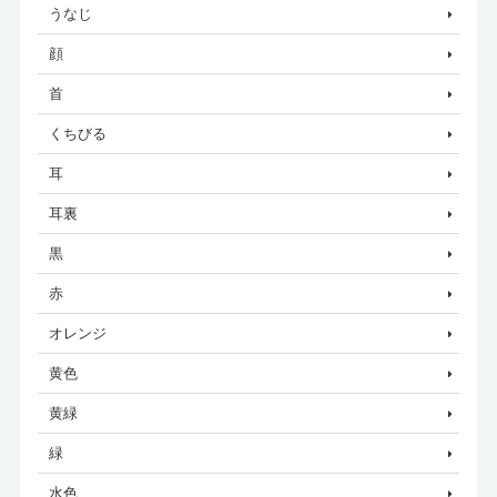
うなじ
顔
首
くちびる
耳
耳裏
黒
赤
オレンジ
黄色
黄緑
緑
水色