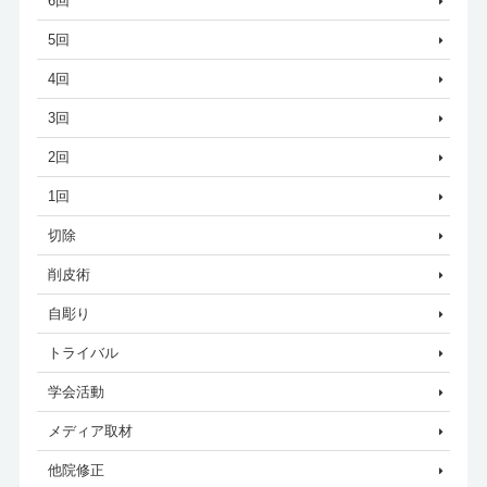
6回
5回
4回
3回
2回
1回
切除
削皮術
自彫り
トライバル
学会活動
メディア取材
他院修正