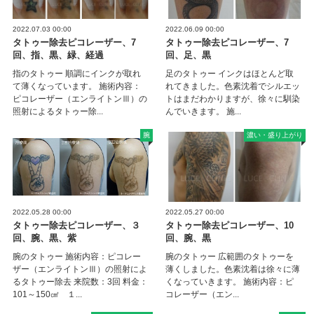
2022.07.03 00:00
2022.06.09 00:00
タトゥー除去ピコレーザー、7
タトゥー除去ピコレーザー、7
回、指、黒、緑、経過
回、足、黒
指のタトゥー 順調にインクが取れ
足のタトゥー インクはほとんど取
て薄くなっています。 施術内容：
れてきました。色素沈着でシルエッ
ピコレーザー（エンライトンⅢ）の
トはまだわかりますが、徐々に馴染
照射によるタトゥー除...
んでいきます。 施...
腕
濃い・盛り上がり
2022.05.28 00:00
2022.05.27 00:00
タトゥー除去ピコレーザー、３
タトゥー除去ピコレーザー、10
回、腕、黒、紫
回、腕、黒
腕のタトゥー 施術内容：ピコレー
腕のタトゥー 広範囲のタトゥーを
ザー（エンライトンⅢ）の照射によ
薄くしました。色素沈着は徐々に薄
るタトゥー除去 来院数：3回 料金：
くなっていきます。 施術内容：ピ
101～150㎠ １...
コレーザー（エン...