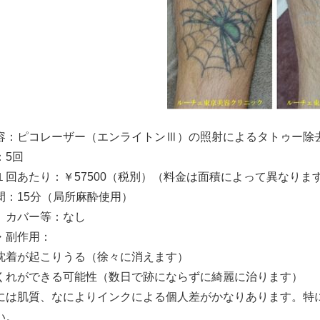
容：ピコレーザー（エンライトンⅢ）の照射によるタトゥー除
：5回
１回あたり：￥57500（税別）（料金は面積によって異なりま
間：15分（局所麻酔使用）
、カバー等：なし
・副作用：
沈着が起こりうる（徐々に消えます）
くれができる可能性（数日で跡にならずに綺麗に治ります）
には肌質、なによりインクによる個人差がかなりあります。特
い。