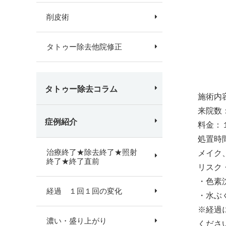
削皮術
タトゥー除去他院修正
タトゥー除去コラム
施術内
来院数
症例紹介
料金：
処置時
治療終了★除去終了★照射
メイク
終了★終了直前
リスク
・色素
経過 １回１回の変化
・水ぶ
※経過
濃い・盛り上がり
くださ