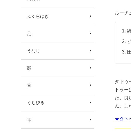
ルーチ
ふくらはぎ
足
うなじ
顔
タトゥ
首
トゥー
た、良
くちびる
ん。こ
★タト
耳