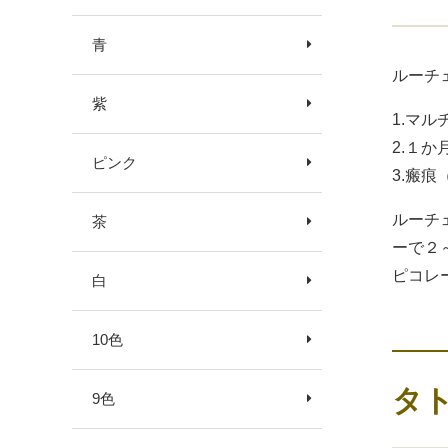
青
ルーチ
紫
1.マ
2.１
ピンク
3.瘢
ルーチ
茶
ーで２
ピコレ
白
10色
タ
9色