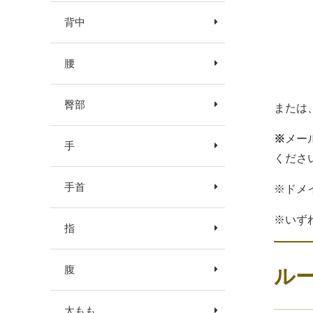
背中
腰
臀部
または
※
メー
手
くださ
手首
※ドメ
※いず
指
ル
腹
太もも