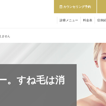
カウンセリング予約
診療メニュー
料金表
症例
えません
ー。すね毛は消