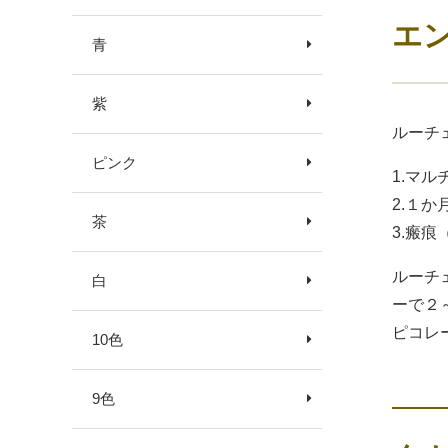
エ
青
紫
ルーチ
ピンク
1.マ
2.１
茶
3.瘢
ルーチ
白
ーで２
ピコレ
10色
9色