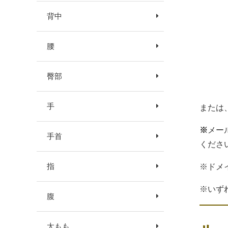
背中
腰
臀部
手
または
※
メー
手首
くださ
指
※ドメ
※いず
腹
太もも