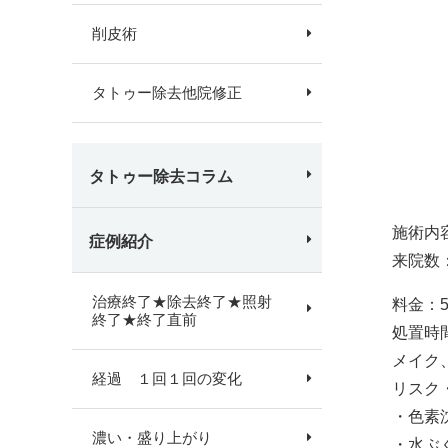
削皮術
タトゥー除去他院修正
タトゥー除去コラム
施術内
症例紹介
来院数
治療終了★除去終了★照射
料金：
終了★終了直前
処置時
メイク
経過 １回１回の変化
リスク
・色素
濃い・盛り上がり
・水ぶ