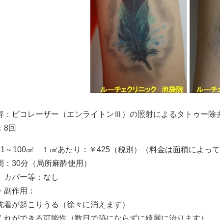
容：ピコレーザー（エンライトンⅢ）の照射によるタトゥー除
：8回
51～100㎠ １㎠あたり：￥425（税別）（料金は面積によっ
間：30分（局所麻酔使用）
、カバー等：なし
・副作用：
沈着が起こりうる（徐々に消えます）
くれができる可能性（数日で跡にならずに綺麗に治ります）