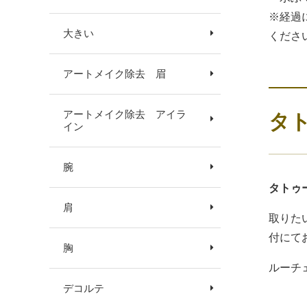
※経過
大きい
くださ
アートメイク除去 眉
タ
アートメイク除去 アイラ
イン
腕
タトゥ
肩
取りた
付にて
胸
ルーチ
デコルテ