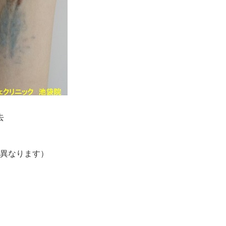
去
て異なります）