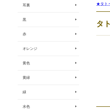
★タト
耳裏
黒
タ
赤
オレンジ
黄色
黄緑
緑
水色