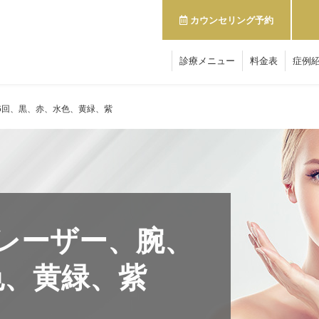
カウンセリング予約
診療メニュー
料金表
症例
6回、黒、赤、水色、黄緑、紫
レーザー、腕、
色、黄緑、紫