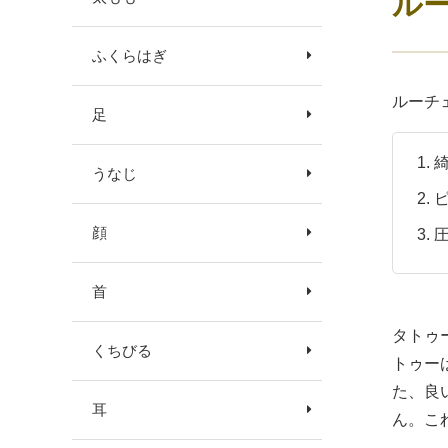
ル
ふくらはぎ
ルーチ
足
うなじ
顔
首
タトゥ
くちびる
トゥー
た、良
耳
ん。こ