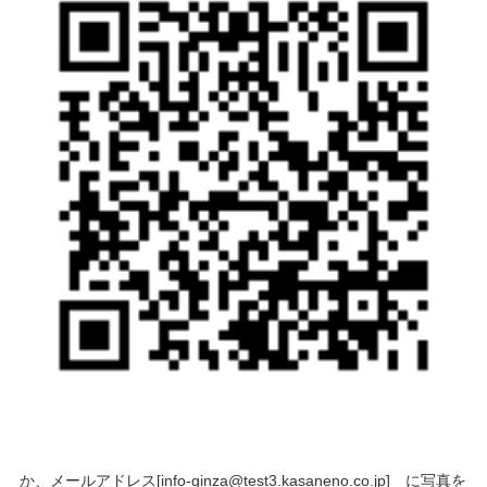
か、メールアドレス[info-ginza@test3.kasaneno.co.jp] に写真を