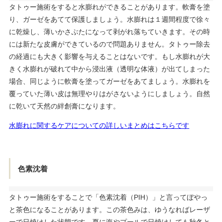
タトゥー施術をすると水膨れができることがあります。軟膏を塗
り、ガーゼをあてて保護しましょう。水膨れは１週間程度で徐々
に乾燥し、薄いかさぶたになって剥がれ落ちていきます。その時
には新たな皮膚ができているので問題ありません。タトゥー除去
の経過にも大きく影響を与えることはないです。もし水膨れが大
きく水膨れが破れて中から浸出液（透明な体液）が出てしまった
場合、同じように軟膏を塗ってガーゼをあてましょう。水膨れを
覆っていた薄い皮は無理やりはがさないようにしましょう。自然
に乾いて天然の絆創膏になります。
水膨れに関するケアについての詳しいまとめはこちらです
色素沈着
タトゥー施術をすることで「色素沈着（PIH）」と言ってぼやっ
と茶色になることがあります。この茶色みは、ゆうなればレーザ
ーで日焼けした状態です。夏に海やプールで日焼けしても秋冬と