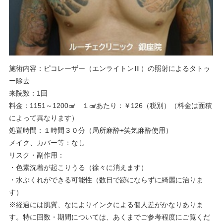
施術内容：ピコレーザー（エンライトンⅢ）の照射によるタトゥ
ー除去
来院数：1回
料金：1151～1200㎠ １㎠あたり：￥126（税別）（料金は面積
によって異なります）
処置時間：１時間３０分（局所麻酔+笑気麻酔使用）
メイク、カバー等：なし
リスク・副作用：
・色素沈着が起こりうる（徐々に消えます）
・水ぶくれができる可能性（数日で跡にならずに綺麗に治りま
す）
※経過には肌質、なによりインクによる個人差がかなりありま
す。特に回数・期間については、あくまでご参考程度にご覧くだ