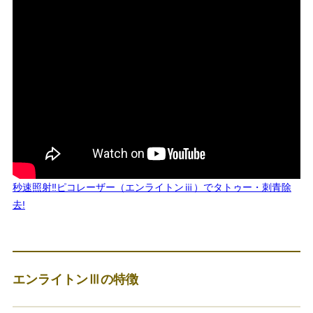
秒速照射‼︎ピコレーザー（エンライトンⅲ）でタトゥー・刺青除
去!
エンライトンⅢの特徴