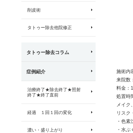
削皮術
タトゥー除去他院修正
タトゥー除去コラム
症例紹介
施術内
来院数
料金：
治療終了★除去終了★照射
終了★終了直前
処置時
メイク
経過 １回１回の変化
リスク
・色素
・水ぶ
濃い・盛り上がり