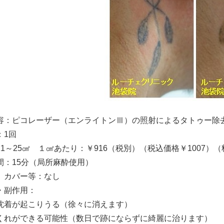
容：ピコレーザー（エンライトンⅢ）の照射によるタトゥー除
：1回
11～25㎠ １㎠あたり：￥916（税別）（税込価格￥1007
間：15分（局所麻酔使用）
、カバー等：なし
・副作用：
沈着が起こりうる（徐々に消えます）
くれができる可能性（数日で跡にならずに綺麗に治ります）