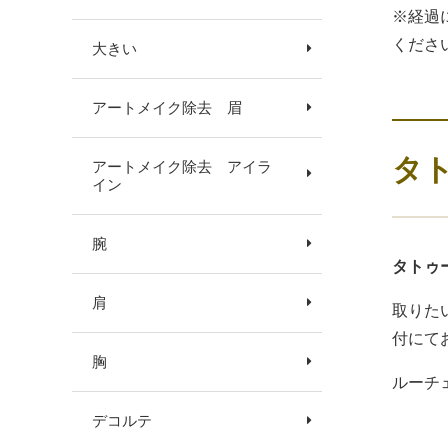
※経過
くださ
大きい
アートメイク除去 眉
タ
アートメイク除去 アイラ
イン
腕
タトゥ
肩
取りた
付にて
胸
ルーチ
デコルテ