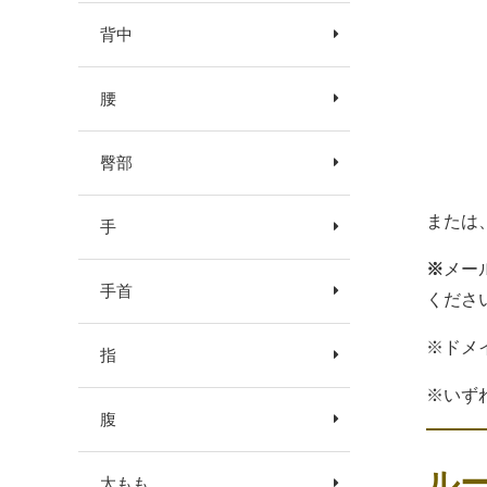
背中
腰
臀部
または
手
※
メー
手首
くださ
※ドメ
指
※いず
腹
ル
太もも