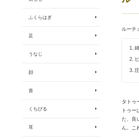
ふくらはぎ
ルーチ
足
うなじ
顔
首
タトゥ
くちびる
トゥー
た、良
耳
ん。こ