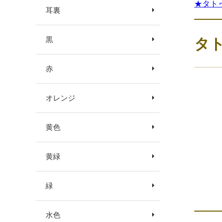
★タト
耳裏
タ
黒
赤
オレンジ
黄色
黄緑
緑
水色