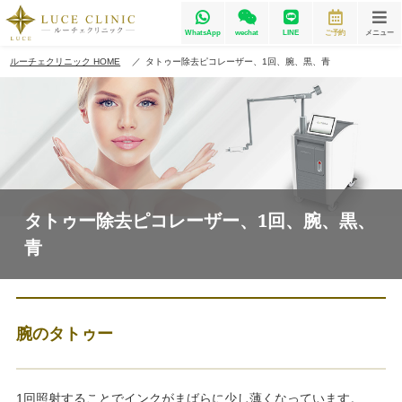
WhatsApp
wechat
LINE
ご予約
メニュー
ルーチェクリニック HOME
タトゥー除去ピコレーザー、1回、腕、黒、青
タトゥー除去ピコレーザー、1回、腕、黒、
青
腕のタトゥー
1回照射することでインクがまばらに少し薄くなっています。