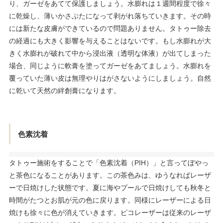
り、ガーゼをあてて保護しましょう。水膨れは１週間程度で徐々
に乾燥し、薄いかさぶたになって剥がれ落ちていきます。その時
には新たな皮膚ができているので問題ありません。タトゥー除去
の経過にも大きく影響を与えることはないです。もし水膨れが大
きく水膨れが破れて中から浸出液（透明な体液）が出てしまった
場合、同じように軟膏を塗ってガーゼをあてましょう。水膨れを
覆っていた薄い皮は無理やりはがさないようにしましょう。自然
に乾いて天然の絆創膏になります。
色素沈着
タトゥー施術をすることで「色素沈着（PIH）」と言ってぼやっ
と茶色になることがあります。この茶色みは、ゆうなればレーザ
ーで日焼けした状態です。夏に海やプールで日焼けしても秋冬と
時間がたつとお肌が元の色に戻ります。同様にレーザーによる日
焼けも徐々に色が消えていきます。ピコレーザーは従来のレーザ