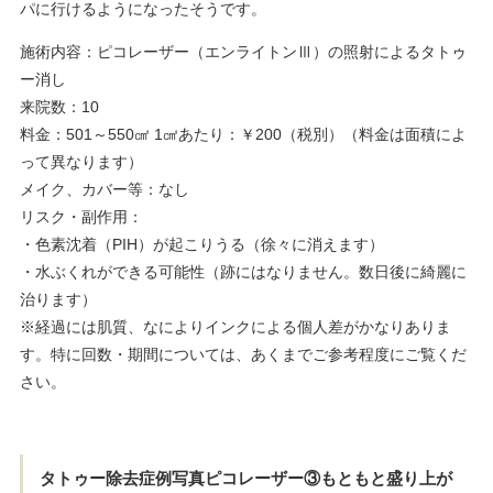
パに行けるようになったそうです。
施術内容：ピコレーザー（エンライトンⅢ）の照射によるタトゥ
ー消し
来院数：10
料金：501～550㎠ 1㎠あたり：￥200（税別）（料金は面積によ
って異なります）
メイク、カバー等：なし
リスク・副作用：
・色素沈着（PIH）が起こりうる（徐々に消えます）
・水ぶくれができる可能性（跡にはなりません。数日後に綺麗に
治ります）
※経過には肌質、なによりインクによる個人差がかなりありま
す。特に回数・期間については、あくまでご参考程度にご覧くだ
さい。
タトゥー除去症例写真ピコレーザー③もともと盛り上が