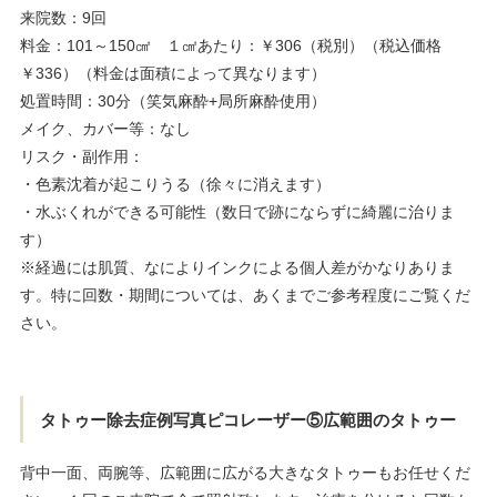
来院数：9回
料金：101～150㎠ １㎠あたり：￥306（税別）（税込価格
￥336）（料金は面積によって異なります）
処置時間：30分（笑気麻酔+局所麻酔使用）
メイク、カバー等：なし
リスク・副作用：
・色素沈着が起こりうる（徐々に消えます）
・水ぶくれができる可能性（数日で跡にならずに綺麗に治りま
す）
※経過には肌質、なによりインクによる個人差がかなりありま
す。特に回数・期間については、あくまでご参考程度にご覧くだ
さい。
タトゥー除去症例写真ピコレーザー⑤広範囲のタトゥー
背中一面、両腕等、広範囲に広がる大きなタトゥーもお任せくだ