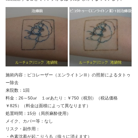
施術内容：ピコレーザー（エンライトンⅢ）の照射によるタトゥ
ー除去
来院数：1回
料金：26～50㎠ １㎠あたり：￥750（税別）（税込価格
￥825）（料金は面積によって異なります）
処置時間：15分（局所麻酔使用）
メイク、カバー等：なし
リスク・副作用：
・色素沈着が起こりうる（徐々に消えます）