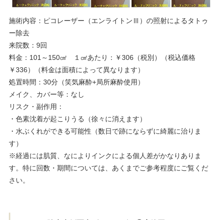
施術内容：ピコレーザー（エンライトンⅢ）の照射によるタトゥ
ー除去
来院数：9回
料金：101～150㎠ １㎠あたり：￥306（税別）（税込価格
￥336）（料金は面積によって異なります）
処置時間：30分（笑気麻酔+局所麻酔使用）
メイク、カバー等：なし
リスク・副作用：
・色素沈着が起こりうる（徐々に消えます）
・水ぶくれができる可能性（数日で跡にならずに綺麗に治りま
す）
※経過には肌質、なによりインクによる個人差がかなりありま
す。特に回数・期間については、あくまでご参考程度にご覧くだ
さい。