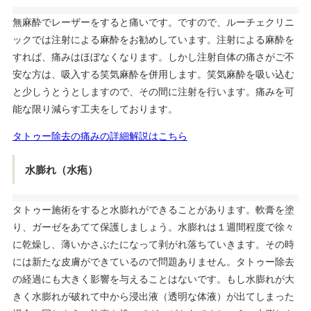
無麻酔でレーザーをすると痛いです。ですので、ルーチェクリニ
ックでは注射による麻酔をお勧めしています。注射による麻酔を
すれば、痛みはほぼなくなります。しかし注射自体の痛さがご不
安な方は、吸入する笑気麻酔を併用します。笑気麻酔を吸い込む
と少しうとうとしますので、その間に注射を行います。痛みを可
能な限り減らす工夫をしております。
タトゥー除去の痛みの詳細解説はこちら
水膨れ（水疱）
タトゥー施術をすると水膨れができることがあります。軟膏を塗
り、ガーゼをあてて保護しましょう。水膨れは１週間程度で徐々
に乾燥し、薄いかさぶたになって剥がれ落ちていきます。その時
には新たな皮膚ができているので問題ありません。タトゥー除去
の経過にも大きく影響を与えることはないです。もし水膨れが大
きく水膨れが破れて中から浸出液（透明な体液）が出てしまった