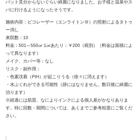
パット見分からないぐらい綺麗になりました。お子様と温泉やス
パに行けるようになったそうです。
施術内容：ピコレーザー（エンライトンⅢ）の照射によるタトゥ
ー消し
来院数：10
料金：501～550㎠ 1㎠あたり：￥200（税別）（料金は面積によ
って異なります）
メイク、カバー等：なし
リスク・副作用：
・色素沈着（PIH）が起こりうる（徐々に消えます）
・水ぶくれができる可能性（跡にはなりません。数日後に綺麗に
治ります）
※経過には肌質、なによりインクによる個人差がかなりありま
す。特に回数・期間については、あくまでご参考程度にご覧くだ
さい。