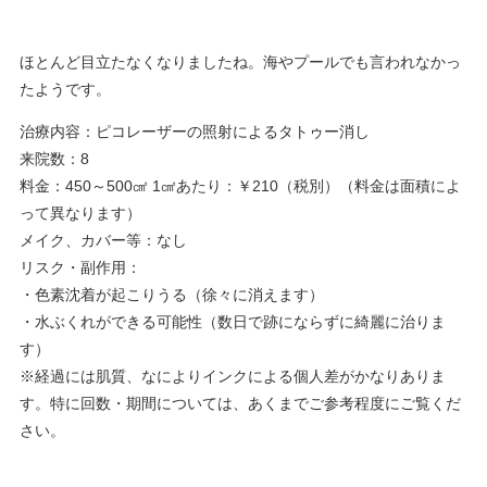
ほとんど目立たなくなりましたね。海やプールでも言われなかっ
たようです。
治療内容：ピコレーザーの照射によるタトゥー消し
来院数：8
料金：450～500㎠ 1㎠あたり：￥210（税別）（料金は面積によ
って異なります）
メイク、カバー等：なし
リスク・副作用：
・色素沈着が起こりうる（徐々に消えます）
・水ぶくれができる可能性（数日で跡にならずに綺麗に治りま
す）
※経過には肌質、なによりインクによる個人差がかなりありま
す。特に回数・期間については、あくまでご参考程度にご覧くだ
さい。