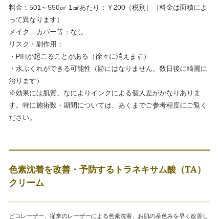
料金：501～550㎠ 1㎠あたり：￥200（税別）（料金は面積によ
って異なります）
メイク、カバー等：なし
リスク・副作用：
・PIHが起こることがある（徐々に消えます）
・水ぶくれができる可能性（跡にはなりません。数日後に綺麗に
治ります）
※効果には肌質、なによりインクによる個人差がかなりありま
す。特に施術数・期間については、あくまでご参考程度にご覧く
ださい。
色素沈着を改善・予防するトラネキサム酸（TA）
クリーム
ピコレーザー、従来のレーザーによる色素沈着、お肌の茶色みを早く改善し