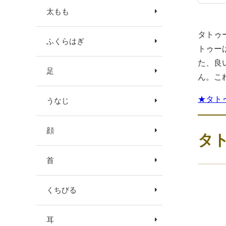
太もも
タトゥ
ふくらはぎ
トゥー
た、良
足
ん。こ
★タト
うなじ
顔
タ
首
くちびる
耳