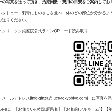
ーの写真を送って頂き、治療回数・費用の目安をご案内してお
いタトゥー・刺青にものさしを並べ、体のどの部位か分かるよう
お送りください。
ェクリニック銀座院公式ラインQRコード読み取り
、メールアドレス[
info-ginza@luce-tokyobiyo.com
] に写真を
ル内に、【お住まいの都道府県名】【お名前(フルネーム)】【