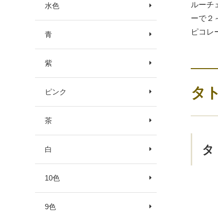
ルーチ
水色
ーで２
ピコレ
青
紫
タ
ピンク
茶
タ
白
10色
9色