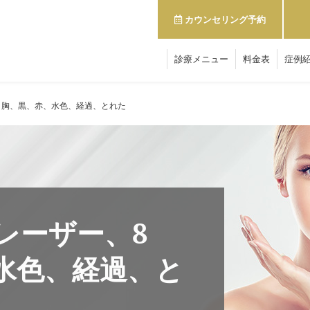
カウンセリング予約
診療メニュー
料金表
症例
、胸、黒、赤、水色、経過、とれた
レーザー、8
水色、経過、と