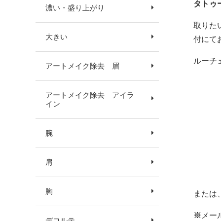
タトゥ
濃い・盛り上がり
取りた
大きい
付にて
ルーチ
アートメイク除去 眉
アートメイク除去 アイラ
イン
腕
肩
胸
または
※
メー
デコルテ