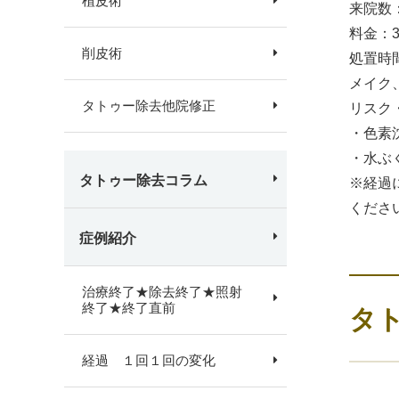
植皮術
来院数
料金：
削皮術
処置時
メイク
タトゥー除去他院修正
リスク
・色素
・水ぶ
タトゥー除去コラム
※経過
くださ
症例紹介
治療終了★除去終了★照射
終了★終了直前
タ
経過 １回１回の変化