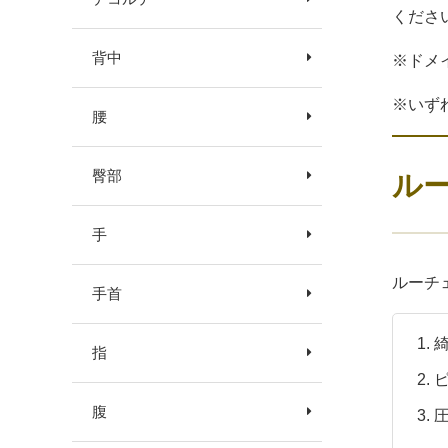
くださ
背中
※ドメ
※いず
腰
ル
臀部
手
ルーチ
手首
指
腹