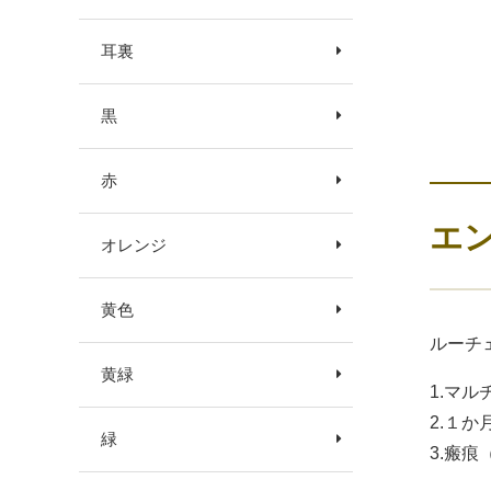
耳裏
黒
赤
エ
オレンジ
黄色
ルーチ
黄緑
1.マ
2.１
緑
3.瘢