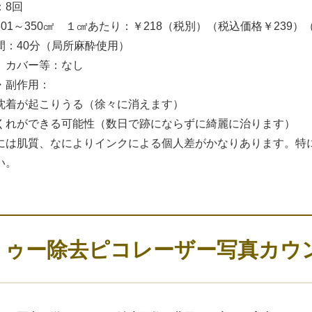
：8回
301～350㎠ １㎠あたり：￥218（税別）（税込価格￥239
間：40分（局所麻酔使用）
、カバー等：なし
・副作用：
沈着が起こりうる（徐々に消えます）
くれができる可能性（数日で跡にならずに綺麗に治ります）
には肌質、なによりインクによる個人差がかなりあります。特
い。
トゥー除去ピコレーザー写真カウ