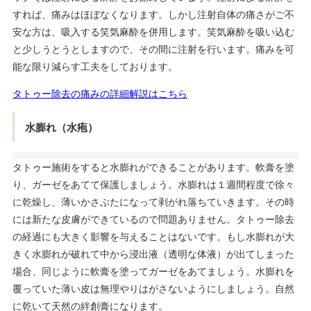
すれば、痛みはほぼなくなります。しかし注射自体の痛さがご不
安な方は、吸入する笑気麻酔を併用します。笑気麻酔を吸い込む
と少しうとうとしますので、その間に注射を行います。痛みを可
能な限り減らす工夫をしております。
タトゥー除去の痛みの詳細解説はこちら
水膨れ（水疱）
タトゥー施術をすると水膨れができることがあります。軟膏を塗
り、ガーゼをあてて保護しましょう。水膨れは１週間程度で徐々
に乾燥し、薄いかさぶたになって剥がれ落ちていきます。その時
には新たな皮膚ができているので問題ありません。タトゥー除去
の経過にも大きく影響を与えることはないです。もし水膨れが大
きく水膨れが破れて中から浸出液（透明な体液）が出てしまった
場合、同じように軟膏を塗ってガーゼをあてましょう。水膨れを
覆っていた薄い皮は無理やりはがさないようにしましょう。自然
に乾いて天然の絆創膏になります。