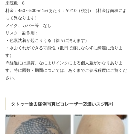
来院数：8
料金：450～500㎠ 1㎠あたり：￥210（税別）（料金は面積によ
って異なります）
メイク、カバー等：なし
リスク・副作用：
・色素沈着が起こりうる（徐々に消えます）
・水ぶくれができる可能性（数日で跡にならずに綺麗に治りま
す）
※経過には肌質、なによりインクによる個人差がかなりありま
す。特に回数・期間については、あくまでご参考程度にご覧くだ
さい。
タトゥー除去症例写真ピコレーザー②濃いスジ彫り