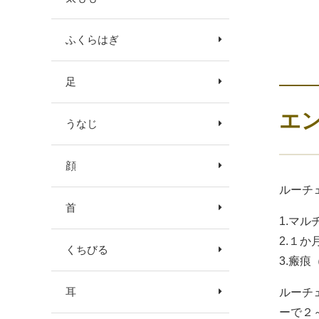
ふくらはぎ
足
エ
うなじ
顔
ルーチ
首
1.マ
2.１
くちびる
3.瘢
耳
ルーチ
ーで２