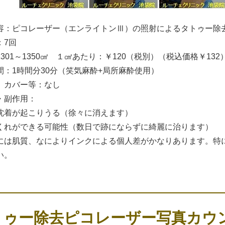
容：ピコレーザー（エンライトンⅢ）の照射によるタトゥー除
：7回
1301～1350㎠ １㎠あたり：￥120（税別）（税込価格￥1
間：1時間分30分（笑気麻酔+局所麻酔使用）
、カバー等：なし
・副作用：
沈着が起こりうる（徐々に消えます）
くれができる可能性（数日で跡にならずに綺麗に治ります）
には肌質、なによりインクによる個人差がかなりあります。特
い。
トゥー除去ピコレーザー写真カウ