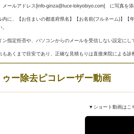
、メールアドレス[
info-ginza@luce-tokyobiyo.com
] に写真を
ル内に、【お住まいの都道府県名】【お名前(フルネーム)】【
い。
イン指定拒否や、パソコンからのメールを受信しない設定にし
れもあくまで目安であり、正確な見積もりは直接来院による診
トゥー除去ピコレーザー動画
▼ショート動画はこ