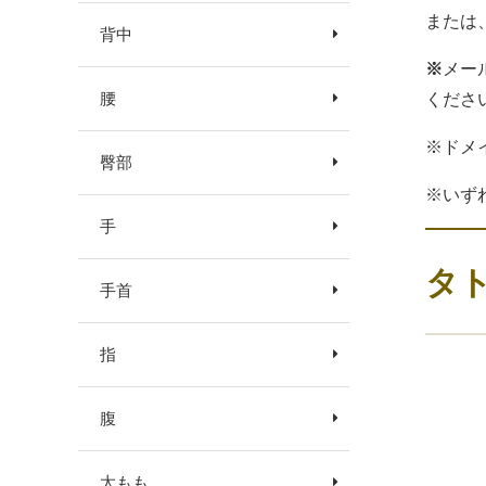
または
背中
※
メー
腰
くださ
※ドメ
臀部
※いず
手
タ
手首
指
腹
太もも