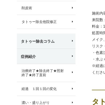
削皮術
施術内
来院数
タトゥー除去他院修正
料金：
処置時
メイク
タトゥー除去コラム
リスク
・色素
症例紹介
・水ぶ
※経過
治療終了★除去終了★照射
くださ
終了★終了直前
経過 １回１回の変化
タ
濃い・盛り上がり