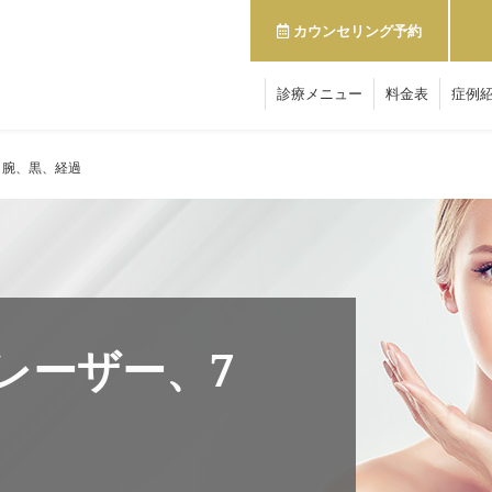
カウンセリング予約
診療メニュー
料金表
症例
、腕、黒、経過
レーザー、7