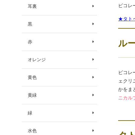
ピコレ
耳裏
★タト
黒
ル
赤
オレンジ
ピコレ
黄色
ェクリ
かをま
黄緑
ニカル
緑
水色