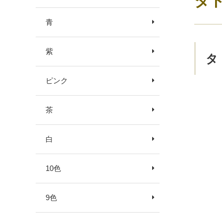
タ
青
紫
タ
ピンク
茶
白
10色
9色