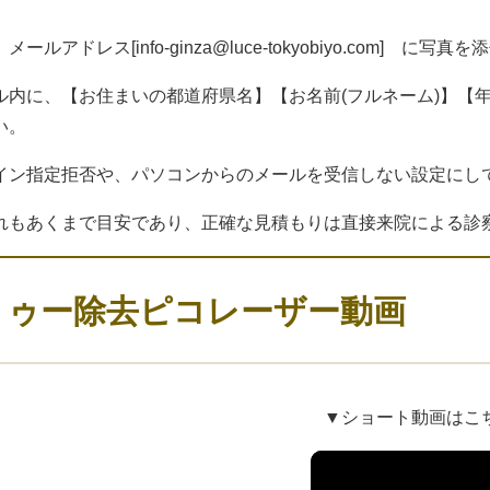
、メールアドレス[
info-ginza@luce-tokyobiyo.com
] に写真を
ル内に、【お住まいの都道府県名】【お名前(フルネーム)】【
い。
イン指定拒否や、パソコンからのメールを受信しない設定にし
れもあくまで目安であり、正確な見積もりは直接来院による診
トゥー除去ピコレーザー動画
▼ショート動画はこ