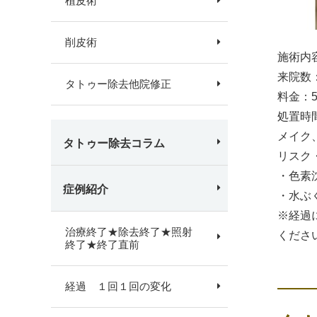
植皮術
削皮術
施術内
来院数：
タトゥー除去他院修正
料金：
処置時
メイク
タトゥー除去コラム
リスク
・色素
症例紹介
・水ぶ
※経過
治療終了★除去終了★照射
くださ
終了★終了直前
経過 １回１回の変化