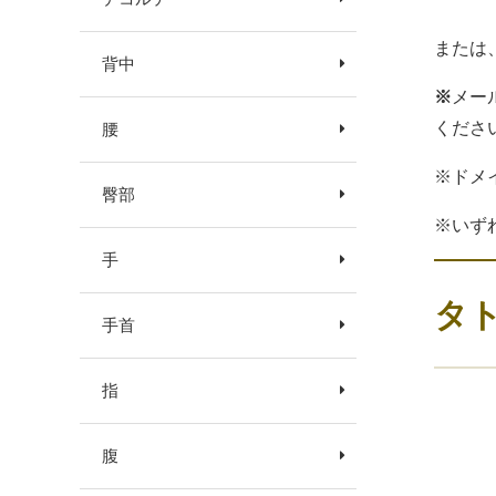
または
背中
※
メー
くださ
腰
※ドメ
臀部
※いず
手
タ
手首
指
腹