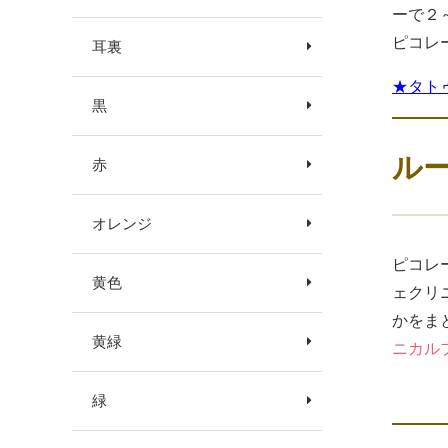
ーで２
ピコレ
耳裏
★タト
黒
ル
赤
オレンジ
ピコレ
黄色
ェクリ
かをま
黄緑
ニカル
緑