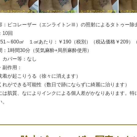
容：ピコレーザー（エンライトンⅢ）の照射によるタトゥー除
10回
551～600㎠ １㎠あたり：￥190（税別）（税込価格￥209
間：1時間30分（笑気麻酔+局所麻酔使用）
、カバー等：なし
・副作用：
沈着が起こりうる（徐々に消えます）
くれができる可能性（数日で跡にならずに綺麗に治ります）
には肌質、なによりインクによる個人差がかなりあります。特
い。