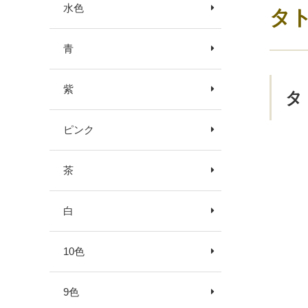
水色
タ
青
紫
タ
ピンク
茶
白
10色
9色