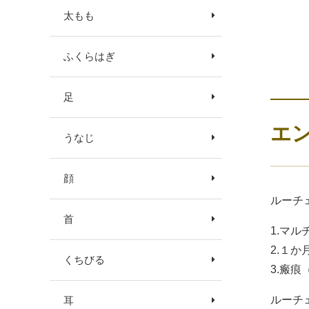
太もも
ふくらはぎ
足
エ
うなじ
顔
ルーチ
首
1.マ
2.１
くちびる
3.瘢
ルーチ
耳