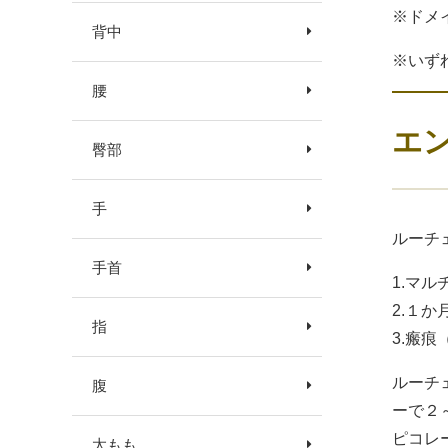
※ドメ
背中
※いず
腰
エ
臀部
手
ルーチ
手首
1.マ
2.１
指
3.瘢
ルーチ
腹
ーで２
ピコレ
太もも