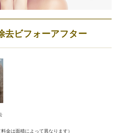
除去ビフォーアフター
去
）（料金は面積によって異なります）