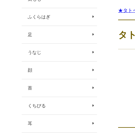
★タト
ふくらはぎ
タ
足
うなじ
顔
首
くちびる
耳