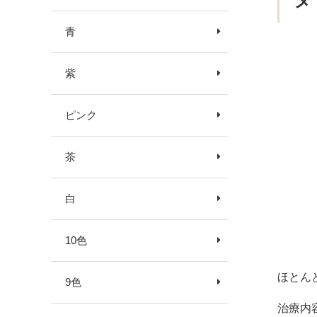
青
紫
ピンク
茶
白
10色
ほとん
9色
治療内