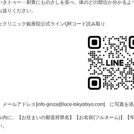
いタトゥー・刺青にものさしを並べ、体のどの部位か分かるよう
お送りください。
ェクリニック銀座院公式ラインQRコード読み取り
、メールアドレス[
info-ginza@luce-tokyobiyo.com
] に写真を
ル内に、【お住まいの都道府県名】【お名前(フルネーム)】【
い。