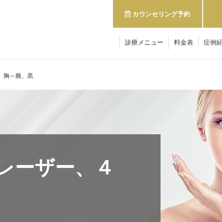
カウンセリング予約
診療メニュー
料金表
症例
、胸～腕、黒
レーザー、４