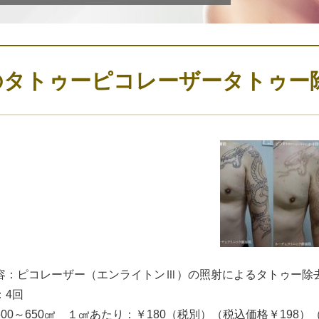
のタトゥーピコレーザータトゥー
容：ピコレーザー（エンライトンⅢ）の照射によるタトゥー除
：4回
600～650㎠ １㎠あたり：￥180（税別）（税込価格￥198