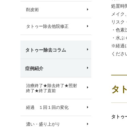
処置時
削皮術
メイク
リスク
タトゥー除去他院修正
・色素
・水ぶ
※経過
タトゥー除去コラム
くださ
症例紹介
治療終了★除去終了★照射
タ
終了★終了直前
経過 １回１回の変化
タトゥ
濃い・盛り上がり