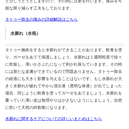
と少しうとうとしますので、その間に注射を行います。痛みを可
能な限り減らす工夫をしております。
タトゥー除去の痛みの詳細解説はこちら
水膨れ（水疱）
タトゥー施術をすると水膨れができることがあります。軟膏を塗
り、ガーゼをあてて保護しましょう。水膨れは１週間程度で徐々
に乾燥し、薄いかさぶたになって剥がれ落ちていきます。その時
には新たな皮膚ができているので問題ありません。タトゥー除去
の経過にも大きく影響を与えることはないです。もし水膨れが大
きく水膨れが破れて中から浸出液（透明な体液）が出てしまった
場合、同じように軟膏を塗ってガーゼをあてましょう。水膨れを
覆っていた薄い皮は無理やりはがさないようにしましょう。自然
に乾いて天然の絆創膏になります。
水膨れに関するケアについての詳しいまとめはこちら