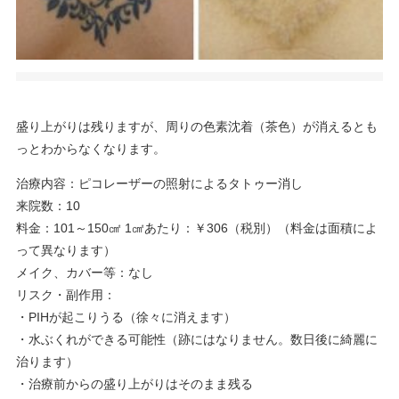
盛り上がりは残りますが、周りの色素沈着（茶色）が消えるとも
っとわからなくなります。
治療内容：ピコレーザーの照射によるタトゥー消し
来院数：10
料金：101～150㎠ 1㎠あたり：￥306（税別）（料金は面積によ
って異なります）
メイク、カバー等：なし
リスク・副作用：
・PIHが起こりうる（徐々に消えます）
・水ぶくれができる可能性（跡にはなりません。数日後に綺麗に
治ります）
・治療前からの盛り上がりはそのまま残る