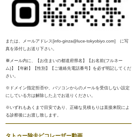
または、メールアドレス[
info-ginza@luce-tokyobiyo.com
] に写
真を添付しお送り下さい。
※
メール内に、【お住まいの都道府県名】【お名前(フルネー
ム)】【年齢】【性別】【ご連絡先電話番号】を必ず明記してくだ
さい。
※ドメイン指定拒否や、パソコンからのメールを受信しない設定
にしている方は解除した上でお送りください。
※いずれもあくまで目安であり、正確な見積もりは直接来院によ
る診察後にお渡し致します。
タトゥー除去ピコレーザー動画