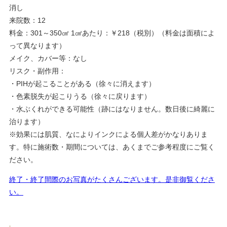
消し
来院数：12
料金：301～350㎠ 1㎠あたり：￥218（税別）（料金は面積によ
って異なります）
メイク、カバー等：なし
リスク・副作用：
・PIHが起こることがある（徐々に消えます）
・色素脱失が起こりうる（徐々に戻ります）
・水ぶくれができる可能性（跡にはなりません。数日後に綺麗に
治ります）
※効果には肌質、なによりインクによる個人差がかなりありま
す。特に施術数・期間については、あくまでご参考程度にご覧く
ださい。
終了・終了間際のお写真がたくさんございます。是非御覧くださ
い。