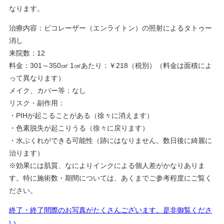
なります。
治療内容：ピコレーザー（エンライトン）の照射によるタトゥー
消し
来院数：12
料金：301～350㎠ 1㎠あたり：￥218（税別）（料金は面積によ
って異なります）
メイク、カバー等：なし
リスク・副作用：
・PIHが起こることがある（徐々に消えます）
・色素脱失が起こりうる（徐々に戻ります）
・水ぶくれができる可能性（跡にはなりません。数日後に綺麗に
治ります）
※効果には肌質、なによりインクによる個人差がかなりありま
す。特に施術数・期間については、あくまでご参考程度にご覧く
ださい。
終了・終了間際のお写真がたくさんございます。是非御覧くださ
い。