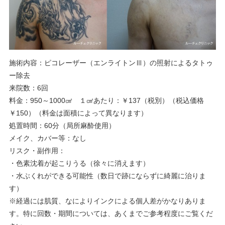
施術内容：ピコレーザー（エンライトンⅢ）の照射によるタトゥ
ー除去
来院数：6回
料金：950～1000㎠ １㎠あたり：￥137（税別）（税込価格
￥150）（料金は面積によって異なります）
処置時間：60分（局所麻酔使用）
メイク、カバー等：なし
リスク・副作用：
・色素沈着が起こりうる（徐々に消えます）
・水ぶくれができる可能性（数日で跡にならずに綺麗に治りま
す）
※経過には肌質、なによりインクによる個人差がかなりありま
す。特に回数・期間については、あくまでご参考程度にご覧くだ