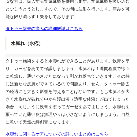
安な方は、吸入する笑気麻酔を併用します。笑気麻酔を吸い込む
と少しうとうとしますので、その間に注射を行います。痛みを可
能な限り減らす工夫をしております。
タトゥー除去の痛みの詳細解説はこちら
水膨れ（水疱）
タトゥー施術をすると水膨れができることがあります。軟膏を塗
り、ガーゼをあてて保護しましょう。水膨れは１週間程度で徐々
に乾燥し、薄いかさぶたになって剥がれ落ちていきます。その時
には新たな皮膚ができているので問題ありません。タトゥー除去
の経過にも大きく影響を与えることはないです。もし水膨れが大
きく水膨れが破れて中から浸出液（透明な体液）が出てしまった
場合、同じように軟膏を塗ってガーゼをあてましょう。水膨れを
覆っていた薄い皮は無理やりはがさないようにしましょう。自然
に乾いて天然の絆創膏になります。
水膨れに関するケアについての詳しいまとめはこちら