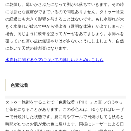
に乾燥し、薄いかさぶたになって剥がれ落ちていきます。その時
には新たな皮膚ができているので問題ありません。タトゥー除去
の経過にも大きく影響を与えることはないです。もし水膨れが大
きく水膨れが破れて中から浸出液（透明な体液）が出てしまった
場合、同じように軟膏を塗ってガーゼをあてましょう。水膨れを
覆っていた薄い皮は無理やりはがさないようにしましょう。自然
に乾いて天然の絆創膏になります。
水膨れに関するケアについての詳しいまとめはこちら
色素沈着
タトゥー施術をすることで「色素沈着（PIH）」と言ってぼやっ
と茶色になることがあります。この茶色みは、ゆうなればレーザ
ーで日焼けした状態です。夏に海やプールで日焼けしても秋冬と
時間がたつとお肌が元の色に戻ります。同様にレーザーによる日