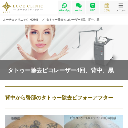
WhatsApp
wechat
LINE
ご予約
メニュー
ルーチェクリニック HOME
タトゥー除去ピコレーザー4回、背中、黒
タトゥー除去ピコレーザー4回、背中、黒
背中から臀部のタトゥー除去ビフォーアフター