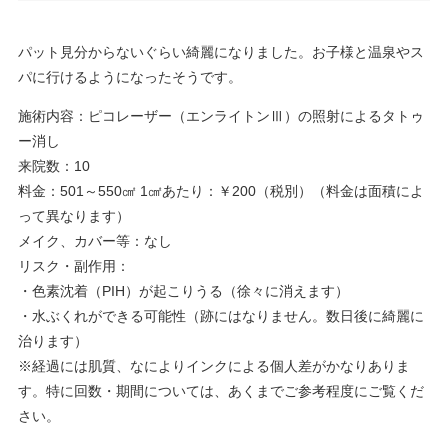
パット見分からないぐらい綺麗になりました。お子様と温泉やス
パに行けるようになったそうです。
施術内容：ピコレーザー（エンライトンⅢ）の照射によるタトゥ
ー消し
来院数：10
料金：501～550㎠ 1㎠あたり：￥200（税別）（料金は面積によ
って異なります）
メイク、カバー等：なし
リスク・副作用：
・色素沈着（PIH）が起こりうる（徐々に消えます）
・水ぶくれができる可能性（跡にはなりません。数日後に綺麗に
治ります）
※経過には肌質、なによりインクによる個人差がかなりありま
す。特に回数・期間については、あくまでご参考程度にご覧くだ
さい。